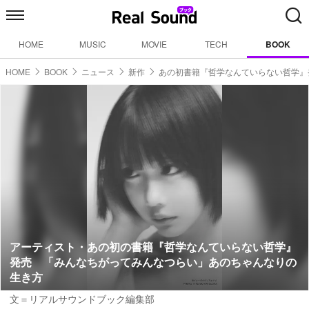
HOME
MUSIC
MOVIE
TECH
BOOK
HOME
BOOK
ニュース
新作
あの初書籍『哲学なんていらない哲学』
アーティスト・あの初の書籍『哲学なんていらない哲学』
発売 「みんなちがってみんなつらい」あのちゃんなりの
生き方
文＝リアルサウンドブック編集部