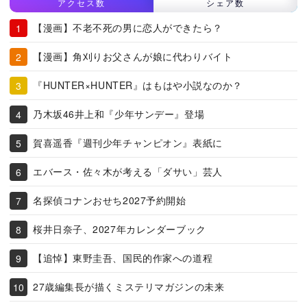
アクセス数
シェア数
【漫画】不老不死の男に恋人ができたら？
【漫画】角刈りお父さんが娘に代わりバイト
『HUNTER×HUNTER』はもはや小説なのか？
乃木坂46井上和『少年サンデー』登場
賀喜遥香『週刊少年チャンピオン』表紙に
エバース・佐々木が考える「ダサい」芸人
名探偵コナンおせち2027予約開始
桜井日奈子、2027年カレンダーブック
【追悼】東野圭吾、国民的作家への道程
27歳編集長が描くミステリマガジンの未来