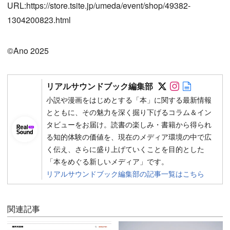
URL:https://store.tsite.jp/umeda/event/shop/49382-
1304200823.html
©︎Ano 2025
Follow on SN
Follow on 
Author w
リアルサウンドブック編集部
小説や漫画をはじめとする「本」に関する最新情報
とともに、その魅力を深く掘り下げるコラム＆イン
タビューをお届け。読書の楽しみ・書籍から得られ
る知的体験の価値を、現在のメディア環境の中で広
く伝え、さらに盛り上げていくことを目的とした
「本をめぐる新しいメディア」です。
リアルサウンドブック編集部の記事一覧はこちら
関連記事