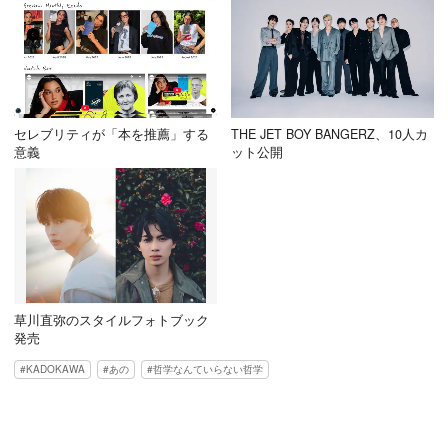
セレブリティが「本を推薦」する
THE JET BOY BANGERZ、10人カ
意義
ット公開
草川直弥のスタイルフォトブック
発売
KADOKAWA
あの
哲学なんていらない哲学