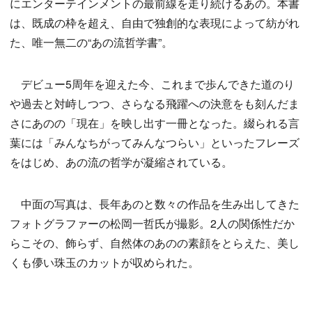
にエンターテインメントの最前線を走り続けるあの。本書
は、既成の枠を超え、自由で独創的な表現によって紡がれ
た、唯一無二の“あの流哲学書”。
デビュー5周年を迎えた今、これまで歩んできた道のり
や過去と対峙しつつ、さらなる飛躍への決意をも刻んだま
さにあのの「現在」を映し出す一冊となった。綴られる言
葉には「みんなちがってみんなつらい」といったフレーズ
をはじめ、あの流の哲学が凝縮されている。
中面の写真は、長年あのと数々の作品を生み出してきた
フォトグラファーの松岡一哲氏が撮影。2人の関係性だか
らこその、飾らず、自然体のあのの素顔をとらえた、美し
くも儚い珠玉のカットが収められた。