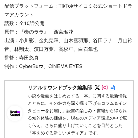
配信プラットフォーム：TikTokサイコミ公式ショートドラ
マアカウント
話数：全10話公開
原作：『奏のララ』 西宮瑠花
出演：小川彩、金丸尭暉、山木雪羽那、谷田ラナ、月山鈴
音、林翔太、濱田万葉、高杉亘、白石隼也
監督：寺田悠真
制作：CyberBuzz、CINEMA EYES
Follow on SN
Follow on 
Author w
リアルサウンドブック編集部
小説や漫画をはじめとする「本」に関する最新情報
とともに、その魅力を深く掘り下げるコラム＆イン
タビューをお届け。読書の楽しみ・書籍から得られ
る知的体験の価値を、現在のメディア環境の中で広
く伝え、さらに盛り上げていくことを目的とした
「本をめぐる新しいメディア」です。