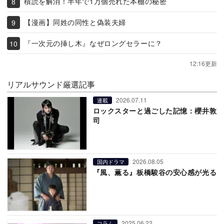
積読を解消！半年で1万個売れた本棚の秘密
【漫画】同姓の同性と偽装夫婦
『一次元の挿し木』なぜロングセラーに？
12:16更新
リアルサウンド厳選記事
2026.07.11
連載
ロックスターと過ごした記憶：櫻井敦
司
2026.08.05
国内ドラマ
『風、薫る』板橋駿谷の安心感が光る
2025.06.22
コラム