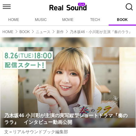
HOME
MUSIC
MOVIE
TECH
BOOK
HOME
BOOK
ニュース
新作
乃木坂46・小川彩が主演『奏のララ』
乃木坂46 小川彩が主演の実写縦型ショートドラマ『奏の
ララ』 インタビュー動画公開
文＝リアルサウンドブック編集部