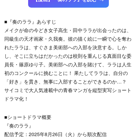
■『奏のララ』あらすじ
メイクが命の今どき女子高生・田中ララが出会ったのは、
同級生の天才画家・久我奏。彼の描く絵に一瞬で心を奪わ
れたララは、すぐさま美術部への入部を決意する。しか
し、そこに立ちはだかったのは校則を重んじる真面目な委
員長・篠原ゆり子。美術部への入部を賭けて、ララは人生
初のコンクールに挑むことに！ 果たしてララは、自分の
「好き」を貫き、無事に入部することができるのか…？
サイコミで大人気連載中の青春マンガを縦型実写ショート
ドラマ化！
■ショートドラマ概要
『奏のララ』
配信予定：2025年8月26日（火）から順次配信