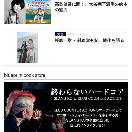
高良健吾に聞く、大谷翔平選手の絵本
の魅力
2026.07.25
文芸
桜庭一樹 × 斜線堂有紀、競作を語る
blueprint book store