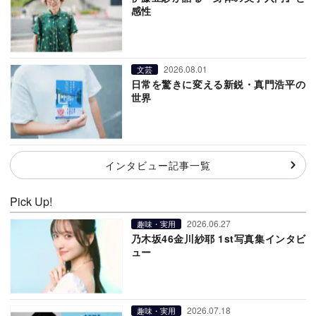
感性
2026.08.01
文芸
日常を驚きに変える新鋭・真門浩平の
世界
インタビュー記事一覧
Pick Up!
2026.06.27
趣味・実用
乃木坂46金川紗耶 1st写真集インタビ
ュー
2026.07.18
趣味・実用