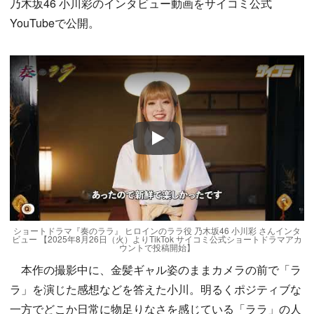
乃木坂46 小川彩のインタビュー動画をサイコミ公式
YouTubeで公開。
Play
ショートドラマ『奏のララ』 ヒロインのララ役 乃木坂46 小川彩 さんインタ
ビュー 【2025年8月26日（火）よりTikTok サイコミ公式ショートドラマアカ
ウントで投稿開始】
本作の撮影中に、金髪ギャル姿のままカメラの前で「ラ
ラ」を演じた感想などを答えた小川。明るくポジティブな
一方でどこか日常に物足りなさを感じている「ララ」の人