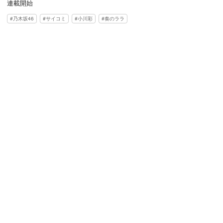
連載開始
乃木坂46
サイコミ
小川彩
奏のララ