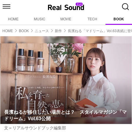
HOME
MUSIC
MOVIE
TECH
BOOK
HOME
BOOK
ニュース
新作
長濱ねる「マドリーム」Vol.63表紙に登
長濱ねるが移住したい場所とは？ スタイルマガジン「マ
ドリーム」Vol.63公開
文＝リアルサウンドブック編集部