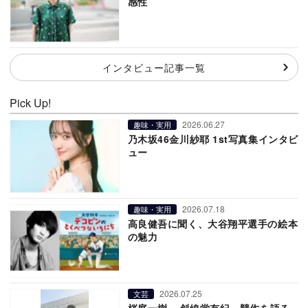
感性
インタビュー記事一覧
Pick Up!
2026.06.27
趣味・実用
乃木坂46金川紗耶 1st写真集インタビ
ュー
2026.07.18
趣味・実用
高良健吾に聞く、大谷翔平選手の絵本
の魅力
2026.07.25
文芸
桜庭一樹 × 斜線堂有紀、競作を語る