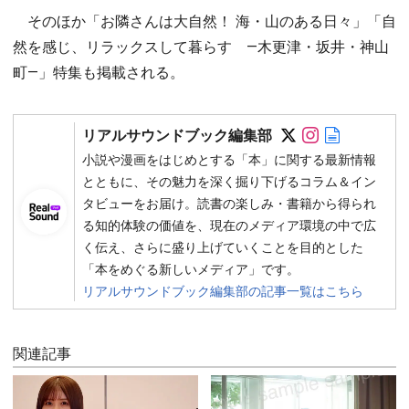
そのほか「お隣さんは大自然！ 海・山のある日々」「自
然を感じ、リラックスして暮らす ―木更津・坂井・神山
町―」特集も掲載される。
Follow on SN
Follow on 
Author w
リアルサウンドブック編集部
小説や漫画をはじめとする「本」に関する最新情報
とともに、その魅力を深く掘り下げるコラム＆イン
タビューをお届け。読書の楽しみ・書籍から得られ
る知的体験の価値を、現在のメディア環境の中で広
く伝え、さらに盛り上げていくことを目的とした
「本をめぐる新しいメディア」です。
リアルサウンドブック編集部の記事一覧はこちら
関連記事