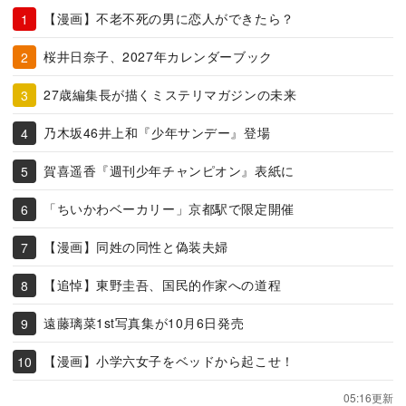
【漫画】不老不死の男に恋人ができたら？
桜井日奈子、2027年カレンダーブック
27歳編集長が描くミステリマガジンの未来
乃木坂46井上和『少年サンデー』登場
賀喜遥香『週刊少年チャンピオン』表紙に
「ちいかわベーカリー」京都駅で限定開催
【漫画】同姓の同性と偽装夫婦
【追悼】東野圭吾、国民的作家への道程
遠藤璃菜1st写真集が10月6日発売
【漫画】小学六女子をベッドから起こせ！
05:16更新