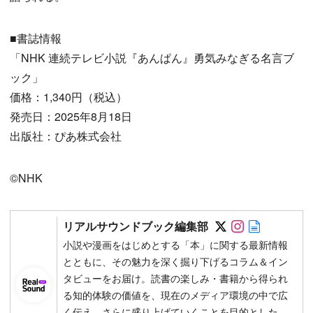
■書誌情報
「NHK 連続テレビ小説『あんぱん』勇気みなぎる名言ブ
ック」
価格：1,340円（税込）
発売日：2025年8月18日
出版社：ぴあ株式会社
©NHK
Follow on SN
Follow on 
Author w
リアルサウンドブック編集部
小説や漫画をはじめとする「本」に関する最新情報
とともに、その魅力を深く掘り下げるコラム＆イン
タビューをお届け。読書の楽しみ・書籍から得られ
る知的体験の価値を、現在のメディア環境の中で広
く伝え、さらに盛り上げていくことを目的とした