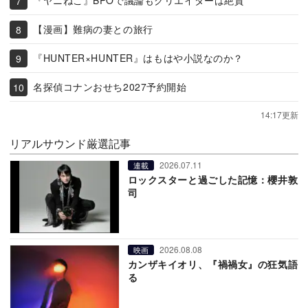
『ヤニねこ』BPOで議論もクリエイターは絶賛
【漫画】難病の妻との旅行
『HUNTER×HUNTER』はもはや小説なのか？
名探偵コナンおせち2027予約開始
14:17更新
リアルサウンド厳選記事
2026.07.11
連載
ロックスターと過ごした記憶：櫻井敦
司
2026.08.08
映画
カンザキイオリ、『禍禍女』の狂気語
る