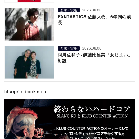
2026.08.08
趣味・実用
FANTASTICS 佐藤大樹、6年間の成
長
2026.08.06
趣味・実用
阿川佐和子×伊藤比呂美「女じまい」
対談
blueprint book store