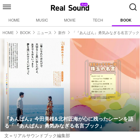
HOME
MUSIC
MOVIE
TECH
BOOK
HOME
BOOK
ニュース
新作
「『あんぱん』勇気みなぎる名言ブック
『あんぱん』今田美桜&北村匠海が心に残ったシーンを語
る「『あんぱん』勇気みなぎる名言ブック」
文＝リアルサウンドブック編集部