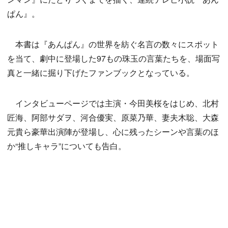
ぱん』。
本書は『あんぱん』の世界を紡ぐ名言の数々にスポット
を当て、劇中に登場した97もの珠玉の言葉たちを、場面写
真と一緒に掘り下げたファンブックとなっている。
インタビューページでは主演・今田美桜をはじめ、北村
匠海、阿部サダヲ、河合優実、原菜乃華、妻夫木聡、大森
元貴ら豪華出演陣が登場し、心に残ったシーンや言葉のほ
か“推しキャラ”についても告白。