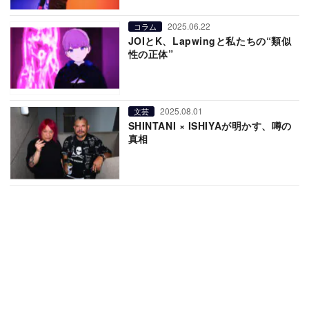
2025.06.22
コラム
JOIとK、Lapwingと私たちの“類似
性の正体”
2025.08.01
文芸
SHINTANI × ISHIYAが明かす、噂の
真相