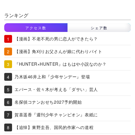
ランキング
アクセス数
シェア数
【漫画】不老不死の男に恋人ができたら？
【漫画】角刈りお父さんが娘に代わりバイト
『HUNTER×HUNTER』はもはや小説なのか？
乃木坂46井上和『少年サンデー』登場
エバース・佐々木が考える「ダサい」芸人
名探偵コナンおせち2027予約開始
賀喜遥香『週刊少年チャンピオン』表紙に
【追悼】東野圭吾、国民的作家への道程