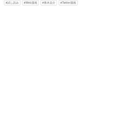
試し読み
Web漫画
青木圭介
Twitter漫画