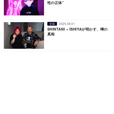
性の正体”
2025.08.01
文芸
SHINTANI × ISHIYAが明かす、噂の
真相