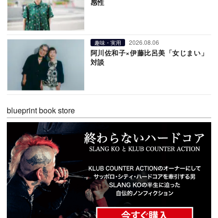
感性
2026.08.06
趣味・実用
阿川佐和子×伊藤比呂美「女じまい」
対談
blueprint book store