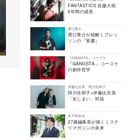
FANTASTICS 佐藤大樹、
6年間の成長
濱口竜介
濱口竜介が紐解くブレッ
ソンの『覚書』
『GANGSTA.』コースケ
『GANGSTA.』コースケ
の創作哲学
伊藤比呂美、阿川佐和子
阿川佐和子×伊藤比呂美
「女じまい」対談
井戸本幹也
27歳編集長が描くミステ
リマガジンの未来