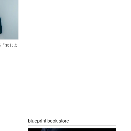
美「女じま
blueprint book store