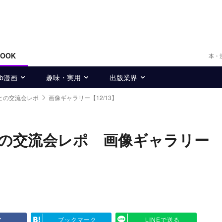
BOOK
本・
eb漫画
趣味・実用
出版業界
との交流会レポ
画像ギャラリー【12/13】
の交流会レポ 画像ギャラリー
ア
ブックマーク
LINEで送る