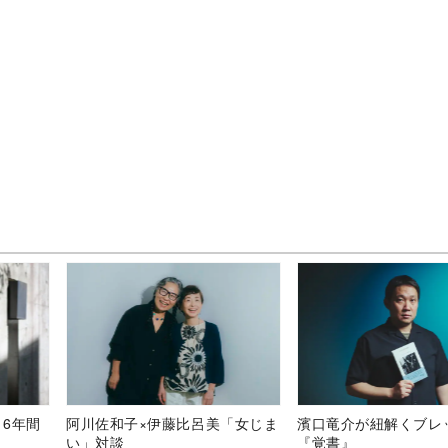
、6年間
阿川佐和子×伊藤比呂美「女じま
濱口竜介が紐解くブレ
い」対談
『覚書』