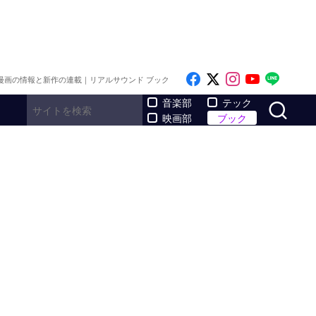
Like on Facebook
Follow on x
Follow on I
Follow o
Follo
漫画の情報と新作の連載｜リアルサウンド ブック
サ
音楽部
テック
映画部
ブック