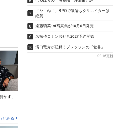
『ヤニねこ』BPOで議論もクリエイターは
絶賛
遠藤璃菜1st写真集が10月6日発売
名探偵コナンおせち2027予約開始
濱口竜介が紐解くブレッソンの『覚書』
02:16更新
Aが明かす、
っとみる