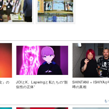
女』の
JOIとK、Lapwingと私たちの“類
SHINTANI × ISHIY
似性の正体”
噂の真相
も