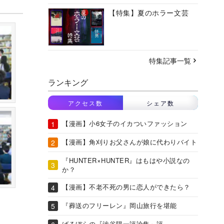
【特集】夏のホラー文芸
特集記事一覧
ランキング
アクセス数
シェア数
【漫画】小6女子のイカついファッション
【漫画】角刈りお父さんが娘に代わりバイト
『HUNTER×HUNTER』はもはや小説なの
か？
【漫画】不老不死の男に恋人ができたら？
『葬送のフリーレン』岡山旅行を堪能
ばるぼらの『渋谷陽一評論集』評