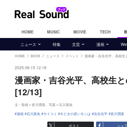
HOME
MUSIC
MOVIE
TECH
ニュース
特集
文芸
漫画
W
HOME
BOOK
ニュース
イベント
漫画家・吉谷光平、高校生
2025.08.15 12:18
漫画家・吉谷光平、高校生と
[12/13]
文・取材＝皆川潤喜、写真＝石川真魚
漫画
石川真魚
サイコミ
今どきの若いモンは
吉谷光平
皆川潤喜
ポスト
シェ