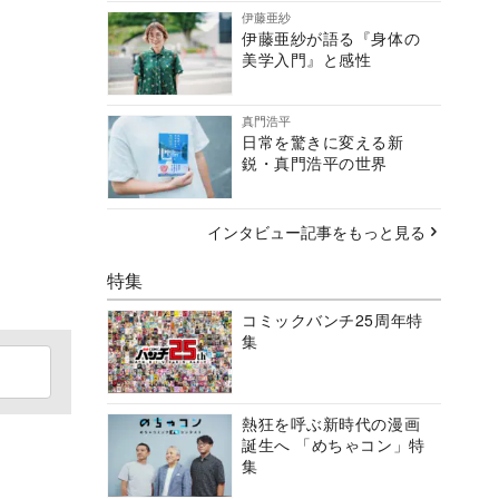
伊藤亜紗
伊藤亜紗が語る『身体の
美学入門』と感性
真門浩平
日常を驚きに変える新
鋭・真門浩平の世界
インタビュー記事をもっと見る
特集
コミックバンチ25周年特
集
熱狂を呼ぶ新時代の漫画
誕生へ 「めちゃコン」特
集