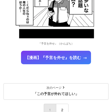
『予言を外せ』（かんぱち）
【漫画】『予言を外せ』を読む
次のページ
「この予言が外れてほしい」
1
(current)
2