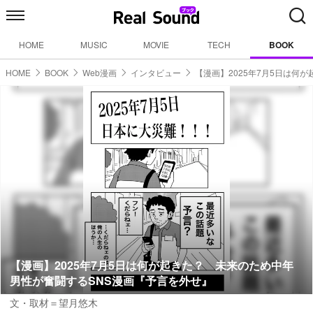
HOME
MUSIC
MOVIE
TECH
BOOK
HOME
BOOK
Web漫画
インタビュー
【漫画】2025年7月5日は何が
【漫画】2025年7月5日は何が起きた？ 未来のため中年
男性が奮闘するSNS漫画『予言を外せ』
文・取材＝望月悠木