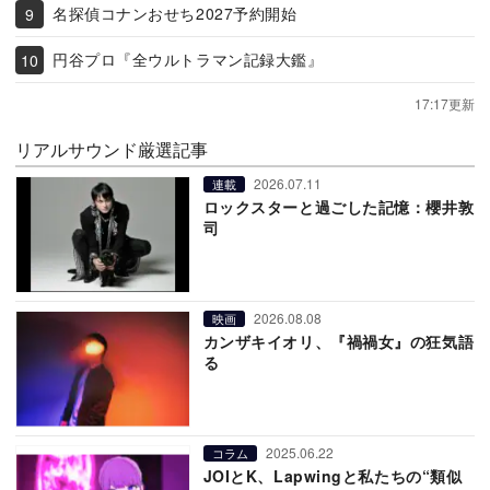
名探偵コナンおせち2027予約開始
円谷プロ『全ウルトラマン記録大鑑』
17:17更新
リアルサウンド厳選記事
2026.07.11
連載
ロックスターと過ごした記憶：櫻井敦
司
2026.08.08
映画
カンザキイオリ、『禍禍女』の狂気語
る
2025.06.22
コラム
JOIとK、Lapwingと私たちの“類似