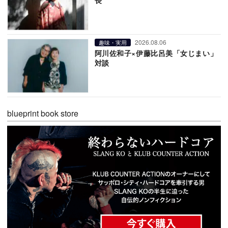
2026.08.06
趣味・実用
阿川佐和子×伊藤比呂美「女じまい」
対談
blueprint book store