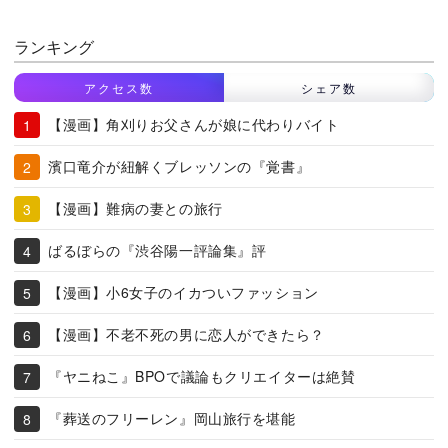
ランキング
アクセス数
シェア数
【漫画】角刈りお父さんが娘に代わりバイト
濱口竜介が紐解くブレッソンの『覚書』
【漫画】難病の妻との旅行
ばるぼらの『渋谷陽一評論集』評
【漫画】小6女子のイカついファッション
【漫画】不老不死の男に恋人ができたら？
『ヤニねこ』BPOで議論もクリエイターは絶賛
『葬送のフリーレン』岡山旅行を堪能