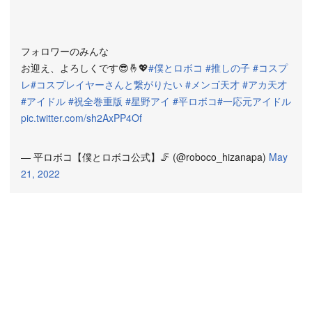
フォロワーのみんな
お迎え、よろしくです😎🤞💖
#僕とロボコ
#推しの子
#コスプ
レ
#コスプレイヤーさんと繋がりたい
#メンゴ天才
#アカ天才
#アイドル
#祝全巻重版
#星野アイ
#平ロボコ
#一応元アイドル
pic.twitter.com/sh2AxPP4Of
— 平ロボコ【僕とロボコ公式】🦵 (@roboco_hizanapa)
May
21, 2022