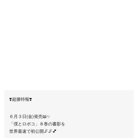
❣️超膝特報❣️
６月３日(金)発売📖✨
「僕とロボコ」８巻の書影を
世界最速で初公開🦵🦵💕