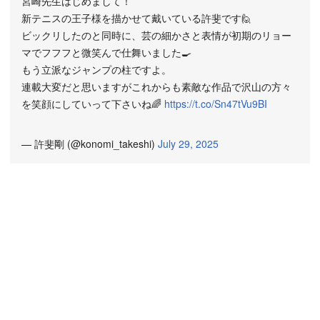
宮崎先生はじめまして！
新テニスの王子様を描かせて戴いている許斐です🙋
ビックリしたのと同時に、芸の細かさと表情が初期のリョー
マでフフフと微笑んで仕舞いました🍳
もう立派なジャンプの柱ですよ。
連載大変だと思いますがこれからも素敵な作品で沢山の方々
を笑顔にしていって下さいね🌈
https://t.co/Sn47tVu9BI
— 許斐剛 (@konomi_takeshi)
July 29, 2025