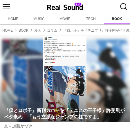
HOME
MUSIC
MOVIE
TECH
BOOK
HOME
BOOK
漫画
コラム
『ロボ子』を『テニプリ』許斐剛がベタ褒
『僕とロボ子』新刊カバーを『テニスの王子様』許斐剛が
ベタ褒め 「もう立派なジャンプの柱ですよ」
文＝加藤かづき