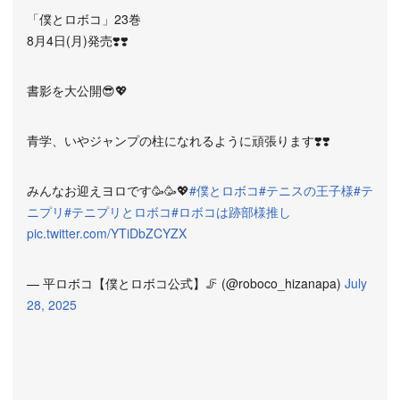
「僕とロボコ」23巻
8月4日(月)発売❣️❣️
書影を大公開😎💖
青学、いやジャンプの柱になれるように頑張ります❣️❣️
みんなお迎えヨロです🥳🥳💖
#僕とロボコ
#テニスの王子様
#テ
ニプリ
#テニプリとロボコ
#ロボコは跡部様推し
pic.twitter.com/YTiDbZCYZX
— 平ロボコ【僕とロボコ公式】🦵 (@roboco_hizanapa)
July
28, 2025