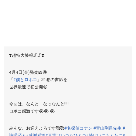
❣️超特大膝報🦵🦵❣️
4月4日(金)発売📖🤩
「
#僕とロボコ
」21巻の書影を
世界最速で初公開😍
今回は、なんと！なっなんと‼︎‼︎
ロボコ感激です😭😭 😭
みんな、お迎えよろです🥰🥰
#名探偵コナン
#青山剛昌先生
#
許諾済み
#感謝感激
#真実はいつもひとつ
#膝はいつもふたつ
#