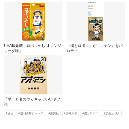
UHA味覚糖「ロボコめし オレンジ
『僕とロボコ』が『コナン』をパ
ソーダ味」
ロディ
「平」と名のつくキャラいいヤツ
説
漫画
週刊少年ジャンプ
集英社
宮崎周平
僕とロボコ
加藤かづき