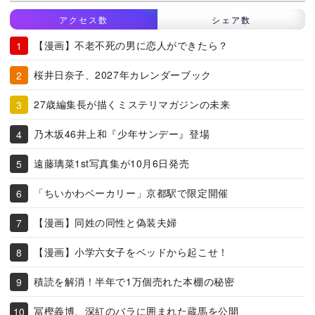
アクセス数
シェア数
【漫画】不老不死の男に恋人ができたら？
桜井日奈子、2027年カレンダーブック
27歳編集長が描くミステリマガジンの未来
乃木坂46井上和『少年サンデー』登場
遠藤璃菜1st写真集が10月6日発売
「ちいかわベーカリー」京都駅で限定開催
【漫画】同姓の同性と偽装夫婦
【漫画】小学六女子をベッドから起こせ！
積読を解消！半年で1万個売れた本棚の秘密
冨樫義博、深紅のバラに囲まれた蔵馬を公開