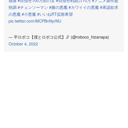
感激
#目指せ100万部の女
#目指せ戦闘力10万
#アニメ製作超
快調
#チェンソーマン
#膝の悪魔
#カワイイの悪魔
#承認欲求
の悪魔
#小悪魔
#いいねRT拡散希望
pic.twitter.com/MCPBnNyrNU
— 平ロボコ【僕とロボコ公式】🦵 (@roboco_hizanapa)
October 4, 2022