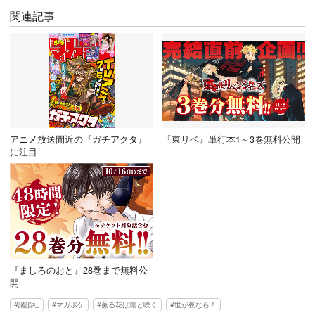
関連記事
アニメ放送間近の『ガチアクタ』
『東リベ』単行本1～3巻無料公開
に注目
『ましろのおと』28巻まで無料公
開
講談社
マガポケ
薫る花は凛と咲く
世が夜なら！