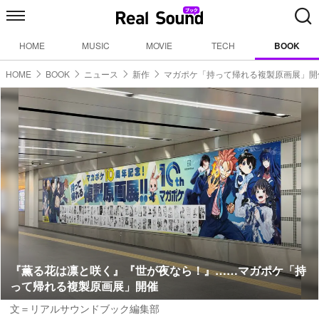
HOME
MUSIC
MOVIE
TECH
BOOK
HOME
BOOK
ニュース
新作
マガポケ「持って帰れる複製原画展」
『薫る花は凛と咲く』『世が夜なら！』……マガポケ「持
って帰れる複製原画展」開催
文＝リアルサウンドブック編集部