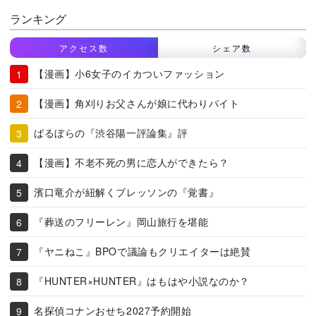
ランキング
アクセス数
シェア数
【漫画】小6女子のイカついファッション
【漫画】角刈りお父さんが娘に代わりバイト
ばるぼらの『渋谷陽一評論集』評
【漫画】不老不死の男に恋人ができたら？
濱口竜介が紐解くブレッソンの『覚書』
『葬送のフリーレン』岡山旅行を堪能
『ヤニねこ』BPOで議論もクリエイターは絶賛
『HUNTER×HUNTER』はもはや小説なのか？
名探偵コナンおせち2027予約開始