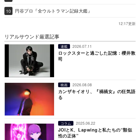
円谷プロ『全ウルトラマン記録大鑑』
12:17更新
リアルサウンド厳選記事
2026.07.11
連載
ロックスターと過ごした記憶：櫻井敦
司
2026.08.08
映画
カンザキイオリ、『禍禍女』の狂気語
る
2025.06.22
コラム
JOIとK、Lapwingと私たちの“類似
性の正体”