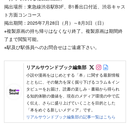
掲出場所：東急線渋谷駅B3F、B1番出口付近、渋谷キャス
ト方面コンコース
掲出期間：2025年7月28日（月）～8月3日（日）
※複製原画の持ち帰りはなくなり終了。複製原画は期間終
了まで閲覧可能。
※駅及び駅係員へのお問合せはご遠慮下さい。
Follow on SN
Follow on 
Author w
リアルサウンドブック編集部
小説や漫画をはじめとする「本」に関する最新情報
とともに、その魅力を深く掘り下げるコラム＆イン
タビューをお届け。読書の楽しみ・書籍から得られ
る知的体験の価値を、現在のメディア環境の中で広
く伝え、さらに盛り上げていくことを目的とした
「本をめぐる新しいメディア」です。
リアルサウンドブック編集部の記事一覧はこちら