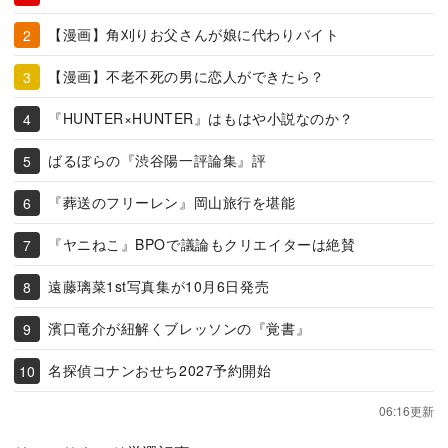
【漫画】角刈りお父さんが娘に代わりバイト
【漫画】不老不死の男に恋人ができたら？
『HUNTER×HUNTER』はもはや小説なのか？
ばるぼらの『渋谷陽一評論集』評
『葬送のフリーレン』岡山旅行を堪能
『ヤニねこ』BPOで議論もクリエイターは絶賛
遠藤璃菜1st写真集が10月6日発売
濱口竜介が紐解くブレッソンの『覚書』
名探偵コナンおせち2027予約開始
06:16更新