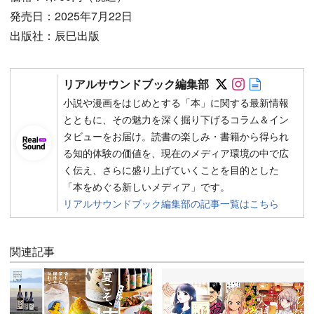
発売日：2025年7月22日
出版社：辰巳出版
Follow on SN
Follow on 
Author w
リアルサウンドブック編集部
小説や漫画をはじめとする「本」に関する最新情報
とともに、その魅力を深く掘り下げるコラム＆イン
タビューをお届け。読書の楽しみ・書籍から得られ
る知的体験の価値を、現在のメディア環境の中で広
く伝え、さらに盛り上げていくことを目的とした
「本をめぐる新しいメディア」です。
リアルサウンドブック編集部の記事一覧はこちら
関連記事