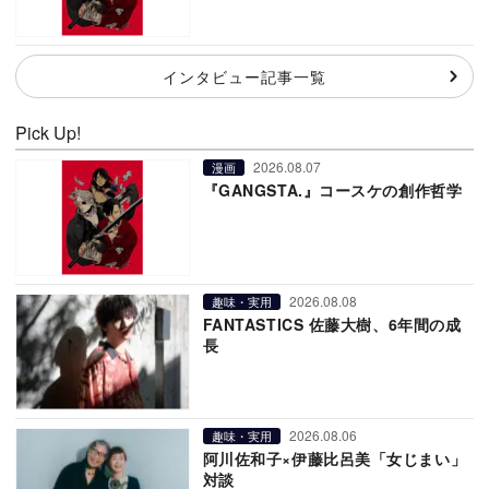
インタビュー記事一覧
Pick Up!
2026.08.07
漫画
『GANGSTA.』コースケの創作哲学
2026.08.08
趣味・実用
FANTASTICS 佐藤大樹、6年間の成
長
2026.08.06
趣味・実用
阿川佐和子×伊藤比呂美「女じまい」
対談