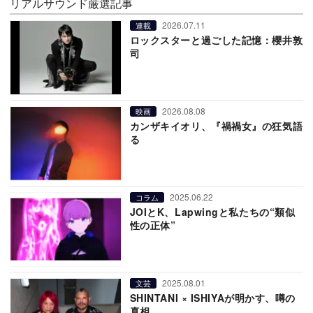
リアルサウンド厳選記事
2026.07.11
連載
ロックスターと過ごした記憶：櫻井敦
司
2026.08.08
映画
カンザキイオリ、『禍禍女』の狂気語
る
2025.06.22
コラム
JOIとK、Lapwingと私たちの“類似
性の正体”
2025.08.01
文芸
SHINTANI × ISHIYAが明かす、噂の
真相