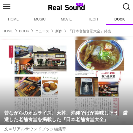
HOME
MUSIC
MOVIE
TECH
BOOK
HOME
BOOK
ニュース
新作
『日本老舗食堂大全』発売
昔ながらのオムライス、天丼、沖縄そばが美味しそう 厳
選した老舗食堂を掲載した『日本老舗食堂大全』
文＝リアルサウンドブック編集部