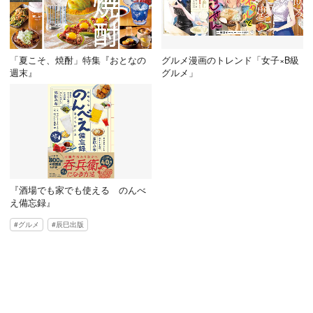
「夏こそ、焼酎」特集『おとなの
グルメ漫画のトレンド「女子×B級
週末』
グルメ」
『酒場でも家でも使える のんべ
え備忘録』
グルメ
辰巳出版