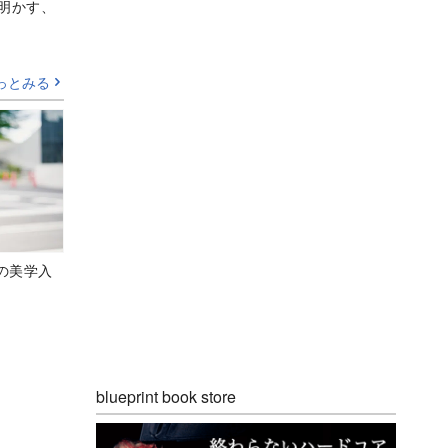
Aが明かす、
っとみる
の美学入
blueprint book store