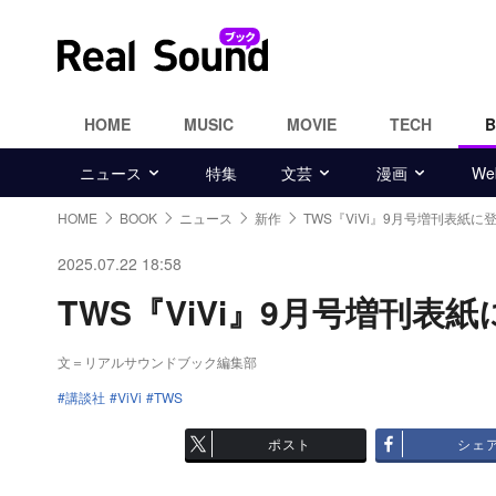
HOME
MUSIC
MOVIE
TECH
ニュース
特集
文芸
漫画
W
HOME
BOOK
ニュース
新作
TWS『ViVi』9月号増刊表紙に
2025.07.22 18:58
TWS『ViVi』9月号増刊表紙
文＝リアルサウンドブック編集部
講談社
ViVi
TWS
ポスト
シェ