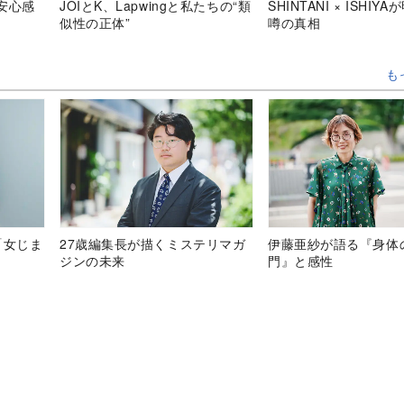
安心感
JOIとK、Lapwingと私たちの“類
SHINTANI × ISHIY
似性の正体”
噂の真相
も
「女じま
27歳編集長が描くミステリマガ
伊藤亜紗が語る『身体
ジンの未来
門』と感性