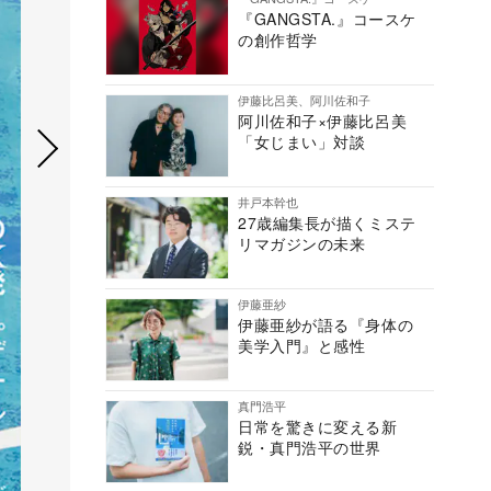
『GANGSTA.』コースケ
の創作哲学
伊藤比呂美、阿川佐和子
阿川佐和子×伊藤比呂美
「女じまい」対談
井戸本幹也
27歳編集長が描くミステ
リマガジンの未来
伊藤亜紗
伊藤亜紗が語る『身体の
美学入門』と感性
真門浩平
日常を驚きに変える新
鋭・真門浩平の世界