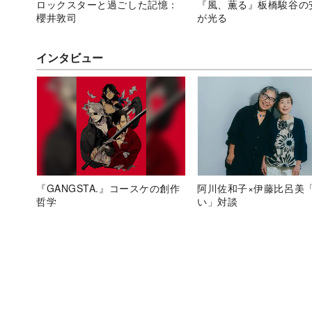
ロックスターと過ごした記憶：
『風、薫る』板橋駿谷の
櫻井敦司
が光る
インタビュー
『GANGSTA.』コースケの創作
阿川佐和子×伊藤比呂美
哲学
い」対談