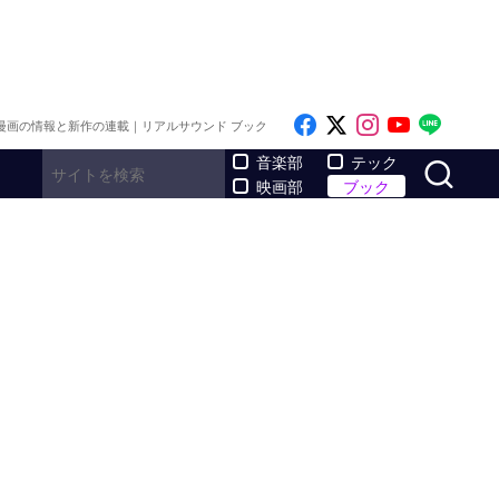
Like on Facebook
Follow on x
Follow on I
Follow o
Follo
漫画の情報と新作の連載｜リアルサウンド ブック
サ
音楽部
テック
映画部
ブック