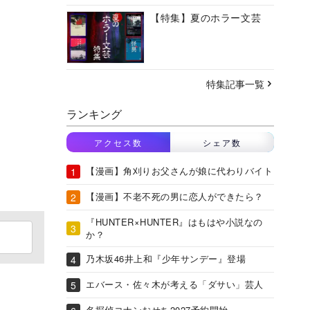
【特集】夏のホラー文芸
特集記事一覧
ランキング
アクセス数
シェア数
【漫画】角刈りお父さんが娘に代わりバイト
【漫画】不老不死の男に恋人ができたら？
『HUNTER×HUNTER』はもはや小説なの
か？
乃木坂46井上和『少年サンデー』登場
エバース・佐々木が考える「ダサい」芸人
名探偵コナンおせち2027予約開始