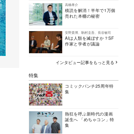
高橋孝介
積読を解消！半年で1万個
売れた本棚の秘密
安野貴博、駒村圭吾、長谷敏司
AIは人類を滅ぼすか？SF
作家と学者が議論
インタビュー記事をもっと見る
特集
コミックバンチ25周年特
集
熱狂を呼ぶ新時代の漫画
誕生へ 「めちゃコン」特
集