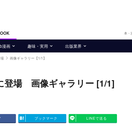
BOOK
本・
eb漫画
趣味・実用
出版業界
登場
画像ギャラリー【1/1】
に登場 画像ギャラリー [1/1]
ア
ブックマーク
LINEで送る