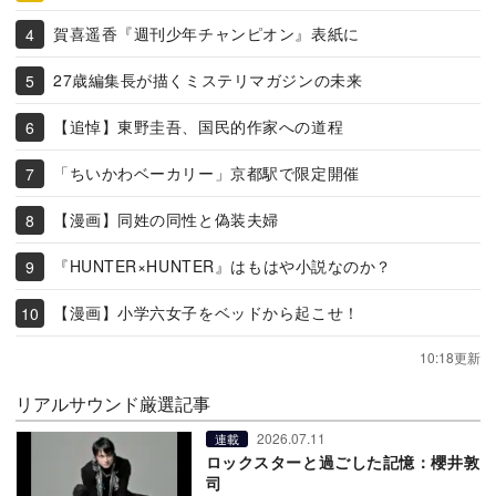
賀喜遥香『週刊少年チャンピオン』表紙に
27歳編集長が描くミステリマガジンの未来
【追悼】東野圭吾、国民的作家への道程
「ちいかわベーカリー」京都駅で限定開催
【漫画】同姓の同性と偽装夫婦
『HUNTER×HUNTER』はもはや小説なのか？
【漫画】小学六女子をベッドから起こせ！
10:18更新
リアルサウンド厳選記事
2026.07.11
連載
ロックスターと過ごした記憶：櫻井敦
司