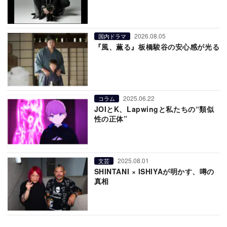
2026.08.05
国内ドラマ
『風、薫る』板橋駿谷の安心感が光る
2025.06.22
コラム
JOIとK、Lapwingと私たちの“類似
性の正体”
2025.08.01
文芸
SHINTANI × ISHIYAが明かす、噂の
真相