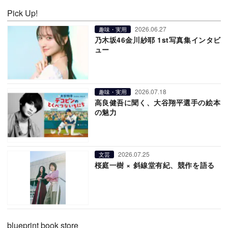
Pick Up!
2026.06.27
趣味・実用
乃木坂46金川紗耶 1st写真集インタビ
ュー
2026.07.18
趣味・実用
高良健吾に聞く、大谷翔平選手の絵本
の魅力
2026.07.25
文芸
桜庭一樹 × 斜線堂有紀、競作を語る
blueprint book store