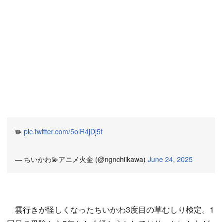
✏️
pic.twitter.com/5olR4jDj5t
— ちいかわ💫アニメ火金 (@ngnchiikawa)
June 24, 2025
雲行きが怪しくなったちいかわ3度目の草むしり検定。1