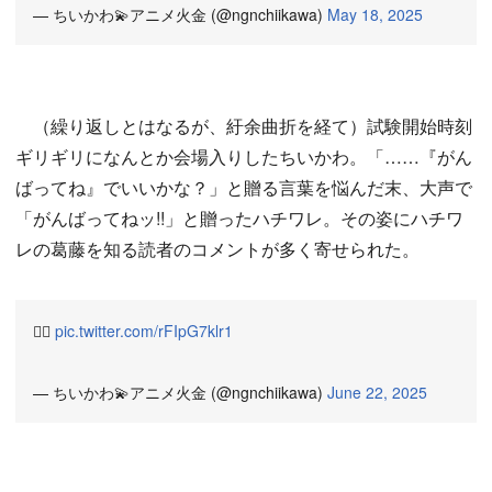
— ちいかわ💫アニメ火金 (@ngnchiikawa)
May 18, 2025
（繰り返しとはなるが、紆余曲折を経て）試験開始時刻
ギリギリになんとか会場入りしたちいかわ。「……『がん
ばってね』でいいかな？」と贈る言葉を悩んだ末、大声で
「がんばってねッ!!」と贈ったハチワレ。その姿にハチワ
レの葛藤を知る読者のコメントが多く寄せられた。
🏃‍♂️
pic.twitter.com/rFIpG7klr1
— ちいかわ💫アニメ火金 (@ngnchiikawa)
June 22, 2025