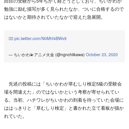
回目の受験から5年ちかく経とうとしており、ちいかわが
勉強に励む描写が多く見られたなか、ついに合格するので
はないかと期待されていたなかで迎えた急展開。
🏃‍♂️
pic.twitter.com/N0Mhf4BWx9
— ちいかわ💫アニメ火金 (@ngnchiikawa)
October 23, 2020
先述の投稿には「ちいかわが草むしり検定5級の受験会
場を間違えた」のではないかという考察が寄せられてい
る。当初、ハチワレがちいかわの到着を待っていた会場に
ははっきりと「草むしり検定」と書かれた立て看板が描か
れていた。