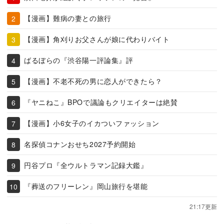
【漫画】難病の妻との旅行
【漫画】角刈りお父さんが娘に代わりバイト
ばるぼらの『渋谷陽一評論集』評
【漫画】不老不死の男に恋人ができたら？
『ヤニねこ』BPOで議論もクリエイターは絶賛
【漫画】小6女子のイカついファッション
名探偵コナンおせち2027予約開始
円谷プロ『全ウルトラマン記録大鑑』
『葬送のフリーレン』岡山旅行を堪能
21:17更新