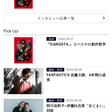
インタビュー記事一覧
Pick Up!
2026.08.07
漫画
『GANGSTA.』コースケの創作哲学
2026.08.08
趣味・実用
FANTASTICS 佐藤大樹、6年間の成
長
2026.08.06
趣味・実用
阿川佐和子×伊藤比呂美「女じまい」
対談