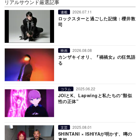
リアルサウンド厳選記事
2026.07.11
連載
ロックスターと過ごした記憶：櫻井敦
司
2026.08.08
映画
カンザキイオリ、『禍禍女』の狂気語
る
2025.06.22
コラム
JOIとK、Lapwingと私たちの“類似
性の正体”
2025.08.01
文芸
SHINTANI × ISHIYAが明かす、噂の
真相