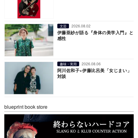
2026.08.02
文芸
伊藤亜紗が語る『身体の美学入門』と
感性
2026.08.06
趣味・実用
阿川佐和子×伊藤比呂美「女じまい」
対談
blueprint book store