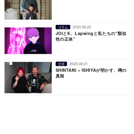
2025.06.22
コラム
JOIとK、Lapwingと私たちの“類似
性の正体”
2025.08.01
文芸
SHINTANI × ISHIYAが明かす、噂の
真相