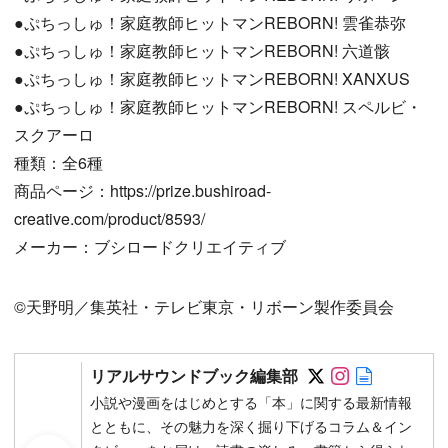
●ぷちっしゅ！家庭教師ヒットマンREBORN! 雲雀恭弥
●ぷちっしゅ！家庭教師ヒットマンREBORN! 六道骸
●ぷちっしゅ！家庭教師ヒットマンREBORN! XANXUS
●ぷちっしゅ！家庭教師ヒットマンREBORN! スペルビ・
スクアーロ
種類：全6種
商品ページ：https://prize.bushiroad-
creative.com/product/8593/
メーカー：ブシロードクリエイティブ
©天野明／集英社・テレビ東京・リボーン製作委員会
Follow on SN
Follow on 
Author w
リアルサウンドブック編集部
小説や漫画をはじめとする「本」に関する最新情報
とともに、その魅力を深く掘り下げるコラム＆イン