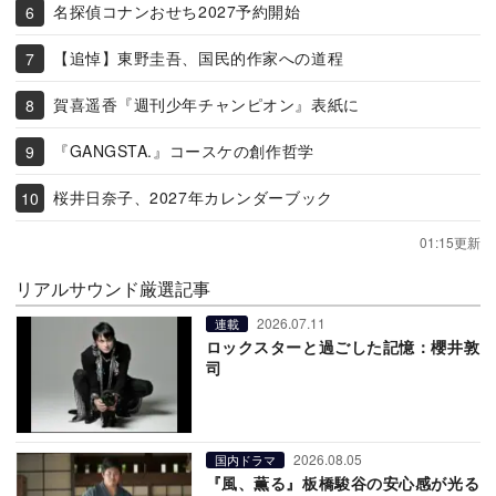
名探偵コナンおせち2027予約開始
【追悼】東野圭吾、国民的作家への道程
賀喜遥香『週刊少年チャンピオン』表紙に
『GANGSTA.』コースケの創作哲学
桜井日奈子、2027年カレンダーブック
01:15更新
リアルサウンド厳選記事
2026.07.11
連載
ロックスターと過ごした記憶：櫻井敦
司
2026.08.05
国内ドラマ
『風、薫る』板橋駿谷の安心感が光る