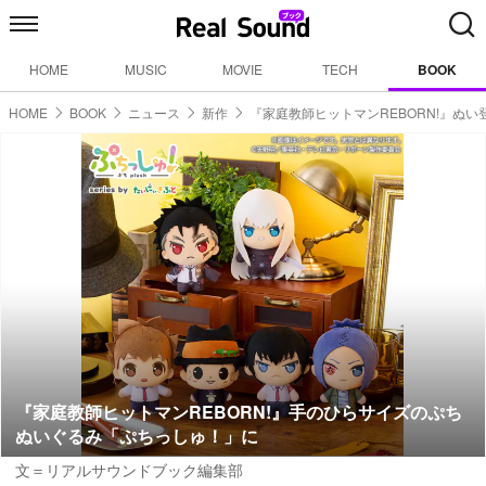
HOME
MUSIC
MOVIE
TECH
BOOK
HOME
BOOK
ニュース
新作
『家庭教師ヒットマンREBORN!』ぬい
『家庭教師ヒットマンREBORN!』手のひらサイズのぷち
ぬいぐるみ「ぷちっしゅ！」に
文＝リアルサウンドブック編集部