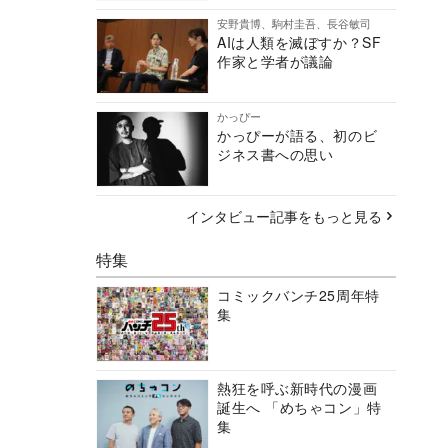
安野貴博、駒村圭吾、長谷敏司
AIは人類を滅ぼすか？SF
作家と学者が議論
かっぴー
かっぴーが語る、初のビ
ジネス書への思い
インタビュー記事をもっと見る
特集
コミックバンチ25周年特
集
熱狂を呼ぶ新時代の漫画
誕生へ 「めちゃコン」特
集