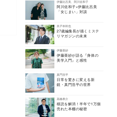
伊藤比呂美、阿川佐和子
阿川佐和子×伊藤比呂美
「女じまい」対談
井戸本幹也
27歳編集長が描くミステ
リマガジンの未来
伊藤亜紗
伊藤亜紗が語る『身体の
美学入門』と感性
真門浩平
日常を驚きに変える新
鋭・真門浩平の世界
高橋孝介
積読を解消！半年で1万個
売れた本棚の秘密