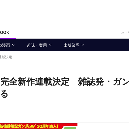
BOOK
本・
eb漫画
趣味・実用
出版業界
連載決定
完全新作連載決定 雑誌発・ガ
る