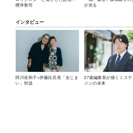
櫻井敦司
が光る
インタビュー
阿川佐和子×伊藤比呂美「女じま
27歳編集長が描くミス
い」対談
ジンの未来