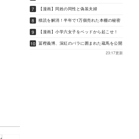
【漫画】同姓の同性と偽装夫婦
積読を解消！半年で1万個売れた本棚の秘密
【漫画】小学六女子をベッドから起こせ！
冨樫義博、深紅のバラに囲まれた蔵馬を公開
23:17更新