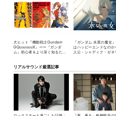
大ヒット『機動戦士Gundam
『ガンダム 水星の魔女
GQuuuuuuX』ーー『ガンダ
はハッピーエンドなのか
ム』初心者＆より深く知るため
人公・シャディク・ゼネ
の漫画3選
末どう思う？
リアルサウンド厳選記事
ロックスターと過ごした記憶：
『風、薫る』板橋駿谷の