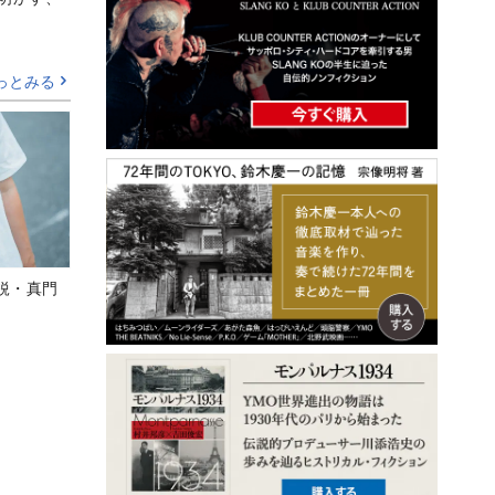
っとみる
鋭・真門