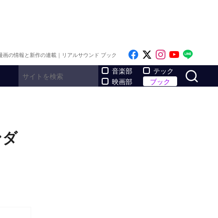
Like on Facebook
Follow on x
Follow on I
Follow o
Follo
漫画の情報と新作の連載｜リアルサウンド ブック
サ
音楽部
テック
映画部
ブック
ンダ