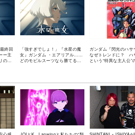
』最終回
「強すぎでしょ！」『水星の魔
ガンダム『閃光のハサ
ーー主
女』ガンダム ・エアリアル……
なぜトレンドに？ ハ
リの結
どのモビルスーツなら勝てるの
という“特異な主人公”
か？
安心感
JOIとK、Lapwingと私たちの“類
SHINTANI × ISHIY