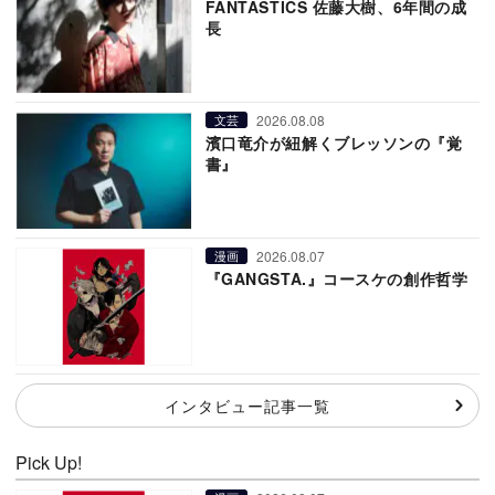
FANTASTICS 佐藤大樹、6年間の成
長
2026.08.08
文芸
濱口竜介が紐解くブレッソンの『覚
書』
2026.08.07
漫画
『GANGSTA.』コースケの創作哲学
インタビュー記事一覧
Pick Up!