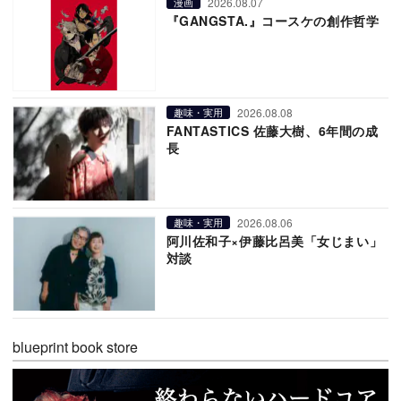
2026.08.07
漫画
『GANGSTA.』コースケの創作哲学
2026.08.08
趣味・実用
FANTASTICS 佐藤大樹、6年間の成
長
2026.08.06
趣味・実用
阿川佐和子×伊藤比呂美「女じまい」
対談
blueprint book store