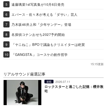
遠藤璃菜1st写真集が10月6日発売
エバース・佐々木が考える「ダサい」芸人
乃木坂46井上和『少年サンデー』登場
名探偵コナンおせち2027予約開始
『ヤニねこ』BPOで議論もクリエイターは絶賛
『GANGSTA.』コースケの創作哲学
15:15更新
リアルサウンド厳選記事
2026.07.11
連載
ロックスターと過ごした記憶：櫻井敦
司