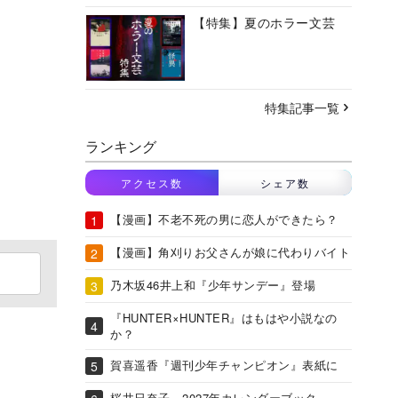
【特集】夏のホラー文芸
特集記事一覧
ランキング
アクセス数
シェア数
【漫画】不老不死の男に恋人ができたら？
【漫画】角刈りお父さんが娘に代わりバイト
乃木坂46井上和『少年サンデー』登場
『HUNTER×HUNTER』はもはや小説なの
か？
賀喜遥香『週刊少年チャンピオン』表紙に
桜井日奈子、2027年カレンダーブック