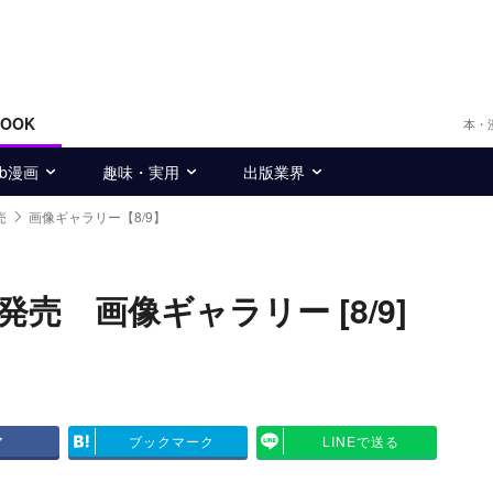
BOOK
本・
eb漫画
趣味・実用
出版業界
売
画像ギャラリー【8/9】
売 画像ギャラリー [8/9]
ア
ブックマーク
LINEで送る