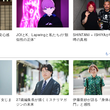
安心感
JOIとK、Lapwingと私たちの“類
SHINTANI × ISHIY
似性の正体”
噂の真相
も
「女じま
27歳編集長が描くミステリマガ
伊藤亜紗が語る『身体
ジンの未来
門』と感性