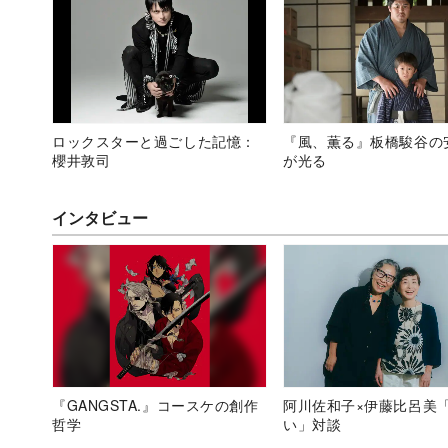
ロックスターと過ごした記憶：
『風、薫る』板橋駿谷の
櫻井敦司
が光る
インタビュー
『GANGSTA.』コースケの創作
阿川佐和子×伊藤比呂美
哲学
い」対談