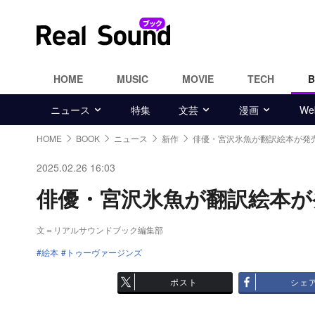
HOME
MUSIC
MOVIE
TECH
ニュース
特集
文芸
漫画
W
HOME
BOOK
ニュース
新作
俳優・宮沢氷魚が翻訳絵本が発
2025.02.26 16:03
俳優・宮沢氷魚が翻訳絵本が発
文＝リアルサウンドブック編集部
絵本
トゥーヴァージンズ
ポスト
シェ