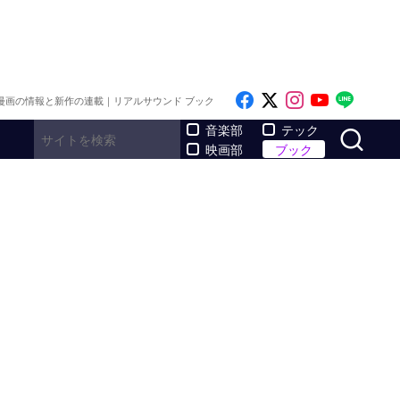
Like on Facebook
Follow on x
Follow on I
Follow o
Follo
漫画の情報と新作の連載｜リアルサウンド ブック
サ
音楽部
テック
映画部
ブック