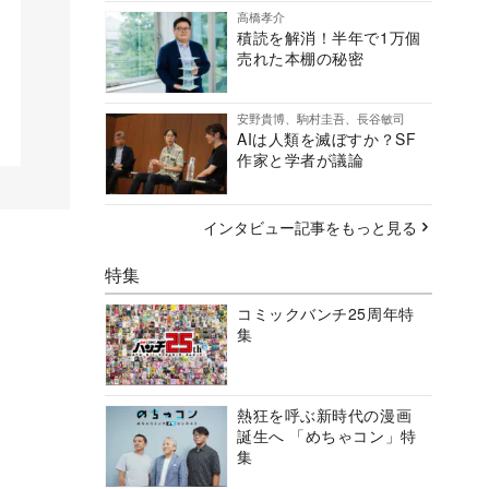
高橋孝介
積読を解消！半年で1万個
売れた本棚の秘密
安野貴博、駒村圭吾、長谷敏司
AIは人類を滅ぼすか？SF
作家と学者が議論
インタビュー記事をもっと見る
特集
コミックバンチ25周年特
集
熱狂を呼ぶ新時代の漫画
誕生へ 「めちゃコン」特
集