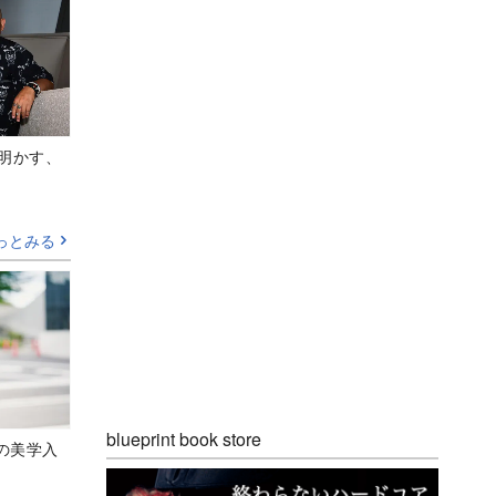
Aが明かす、
っとみる
blueprint book store
の美学入