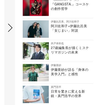
『GANGSTA.』コースケ
の創作哲学
伊藤比呂美、阿川佐和子
阿川佐和子×伊藤比呂美
「女じまい」対談
井戸本幹也
27歳編集長が描くミステ
リマガジンの未来
伊藤亜紗
伊藤亜紗が語る『身体の
美学入門』と感性
真門浩平
日常を驚きに変える新
鋭・真門浩平の世界