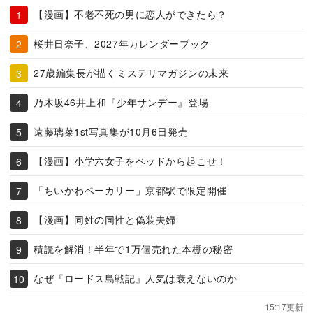
【漫画】不老不死の男に恋人ができたら？
桜井日奈子、2027年カレンダーブック
27歳編集長が描くミステリマガジンの未来
乃木坂46井上和『少年サンデー』登場
遠藤璃菜1st写真集が10月6日発売
【漫画】小学六女子をベッドから起こせ！
「ちいかわベーカリー」京都駅で限定開催
【漫画】同姓の同性と偽装夫婦
積読を解消！半年で1万個売れた本棚の秘密
なぜ『ロードス島戦記』人気は衰えないのか
15:17更新