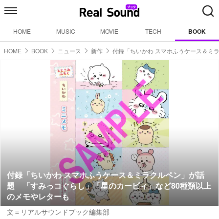
HOME
MUSIC
MOVIE
TECH
BOOK
HOME
BOOK
ニュース
新作
付録「ちいかわ スマホふうケース＆ミ
付録「ちいかわ スマホふうケース＆ミラクルペン」が話
題 「すみっコぐらし」「星のカービィ」など80種類以上
のメモやレターも
文＝リアルサウンドブック編集部