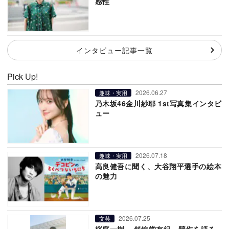
感性
インタビュー記事一覧
Pick Up!
2026.06.27
趣味・実用
乃木坂46金川紗耶 1st写真集インタビ
ュー
2026.07.18
趣味・実用
高良健吾に聞く、大谷翔平選手の絵本
の魅力
2026.07.25
文芸
桜庭一樹 × 斜線堂有紀、競作を語る