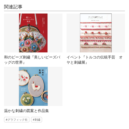
関連記事
和のビーズ刺繡『美しいビーズバ
イベント『トルコの伝統手芸 オ
ッグの世界』
ヤと刺繍展』
温かな刺繍の図案と作品集
グラフィック社
刺繡