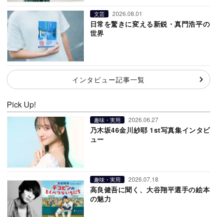
2026.08.01
文芸
日常を驚きに変える新鋭・真門浩平の
世界
インタビュー記事一覧
Pick Up!
2026.06.27
趣味・実用
乃木坂46金川紗耶 1st写真集インタビ
ュー
2026.07.18
趣味・実用
高良健吾に聞く、大谷翔平選手の絵本
の魅力