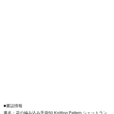
■書誌情報
書名：花の編み込み手袋50 Knitting Pattern シェットラン