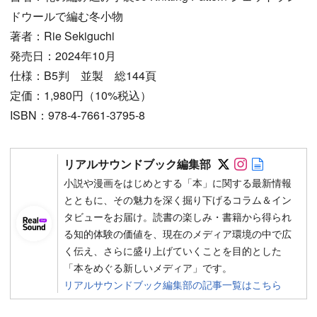
ドウールで編む冬小物
著者：Rie Sekiguchi
発売日：2024年10月
仕様：B5判 並製 総144頁
定価：1,980円（10%税込）
ISBN：978-4-7661-3795-8
Follow on SN
Follow on 
Author w
リアルサウンドブック編集部
小説や漫画をはじめとする「本」に関する最新情報
とともに、その魅力を深く掘り下げるコラム＆イン
タビューをお届け。読書の楽しみ・書籍から得られ
る知的体験の価値を、現在のメディア環境の中で広
く伝え、さらに盛り上げていくことを目的とした
「本をめぐる新しいメディア」です。
リアルサウンドブック編集部の記事一覧はこちら