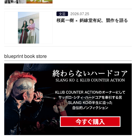
2026.07.25
文芸
桜庭一樹 × 斜線堂有紀、競作を語る
blueprint book store