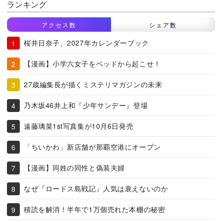
ランキング
アクセス数
シェア数
桜井日奈子、2027年カレンダーブック
【漫画】小学六女子をベッドから起こせ！
27歳編集長が描くミステリマガジンの未来
乃木坂46井上和『少年サンデー』登場
遠藤璃菜1st写真集が10月6日発売
「ちいかわ」新店舗が那覇空港にオープン
【漫画】同姓の同性と偽装夫婦
なぜ『ロードス島戦記』人気は衰えないのか
積読を解消！半年で1万個売れた本棚の秘密