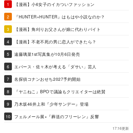
【漫画】小6女子のイカついファッション
『HUNTER×HUNTER』はもはや小説なのか？
【漫画】角刈りお父さんが娘に代わりバイト
【漫画】不老不死の男に恋人ができたら？
遠藤璃菜1st写真集が10月6日発売
エバース・佐々木が考える「ダサい」芸人
名探偵コナンおせち2027予約開始
『ヤニねこ』BPOで議論もクリエイターは絶賛
乃木坂46井上和『少年サンデー』登場
フェルメール展×『葬送のフリーレン』反響
17:16更新