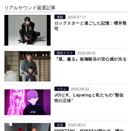
リアルサウンド厳選記事
2026.07.11
連載
ロックスターと過ごした記憶：櫻井敦
司
2026.08.05
国内ドラマ
『風、薫る』板橋駿谷の安心感が光る
2025.06.22
コラム
JOIとK、Lapwingと私たちの“類似
性の正体”
2025.08.01
文芸
SHINTANI × ISHIYAが明かす、噂の