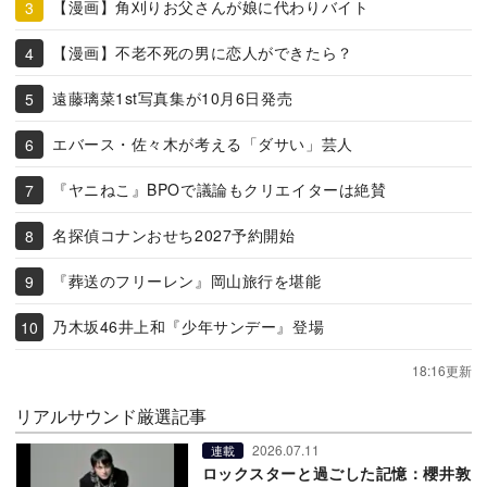
【漫画】角刈りお父さんが娘に代わりバイト
【漫画】不老不死の男に恋人ができたら？
遠藤璃菜1st写真集が10月6日発売
エバース・佐々木が考える「ダサい」芸人
『ヤニねこ』BPOで議論もクリエイターは絶賛
名探偵コナンおせち2027予約開始
『葬送のフリーレン』岡山旅行を堪能
乃木坂46井上和『少年サンデー』登場
18:16更新
リアルサウンド厳選記事
2026.07.11
連載
ロックスターと過ごした記憶：櫻井敦