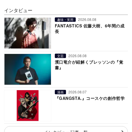
インタビュー
2026.08.08
趣味・実用
FANTASTICS 佐藤大樹、6年間の成
長
2026.08.08
文芸
濱口竜介が紐解くブレッソンの『覚
書』
2026.08.07
漫画
『GANGSTA.』コースケの創作哲学
インタビュー記事一覧