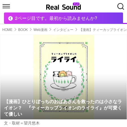
2ページ目です。最初から読みませんか?
HOME
MUSIC
MOVIE
TECH
BOOK
HOME
BOOK
Web漫画
インタビュー
【漫画】ティーカップライオン
【漫画】ひとりぼっちのおばあさんを救ったのは小さなラ
イオン？ 『ティーカップライオンのライライ』が可愛く
て優しい
文・取材＝望月悠木