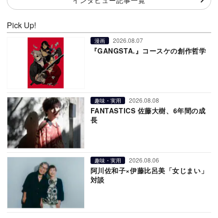
Pick Up!
2026.08.07
漫画
『GANGSTA.』コースケの創作哲学
2026.08.08
趣味・実用
FANTASTICS 佐藤大樹、6年間の成
長
2026.08.06
趣味・実用
阿川佐和子×伊藤比呂美「女じまい」
対談