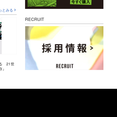
っとみる
RECRUIT
る 21世
存』