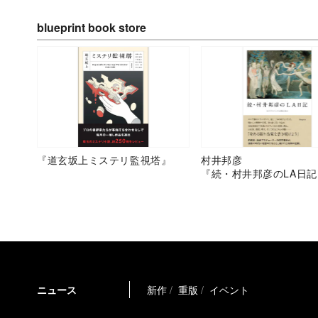
blueprint book store
『道玄坂上ミステリ監視塔』
村井邦彦
『続・村井邦彦のLA日記
ニュース
新作
重版
イベント