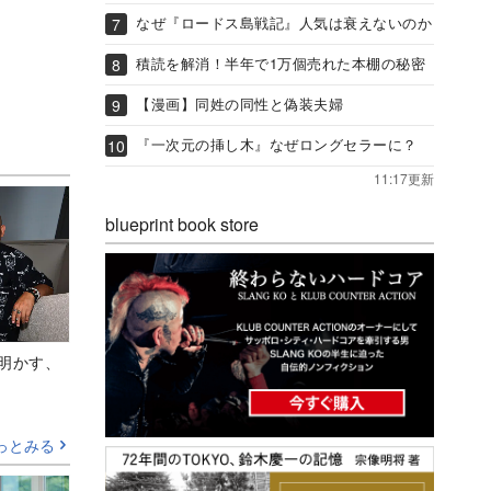
なぜ『ロードス島戦記』人気は衰えないのか
積読を解消！半年で1万個売れた本棚の秘密
【漫画】同姓の同性と偽装夫婦
『一次元の挿し木』なぜロングセラーに？
11:17更新
blueprint book store
Aが明かす、
っとみる