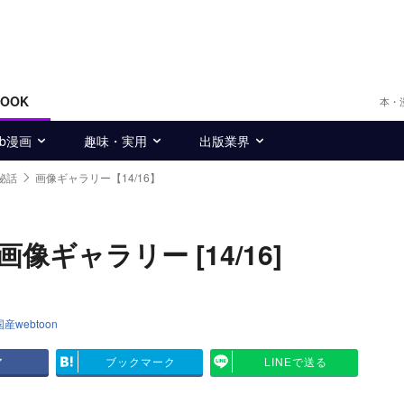
BOOK
本・
eb漫画
趣味・実用
出版業界
秘話
画像ギャラリー【14/16】
ギャラリー [14/16]
国産webtoon
ア
ブックマーク
LINEで送る