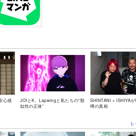
安心感
JOIとK、Lapwingと私たちの“類
SHINTANI × ISHIY
似性の正体”
噂の真相
も