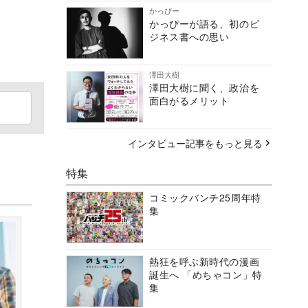
かっぴー
かっぴーが語る、初のビ
ジネス書への思い
澤田大樹
澤田大樹に聞く、政治を
面白がるメリット
インタビュー記事をもっと見る
特集
コミックバンチ25周年特
集
熱狂を呼ぶ新時代の漫画
誕生へ 「めちゃコン」特
集