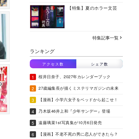
【特集】夏のホラー文芸
特集記事一覧
ランキング
アクセス数
シェア数
桜井日奈子、2027年カレンダーブック
27歳編集長が描くミステリマガジンの未来
【漫画】小学六女子をベッドから起こせ！
乃木坂46井上和『少年サンデー』登場
遠藤璃菜1st写真集が10月6日発売
【漫画】不老不死の男に恋人ができたら？