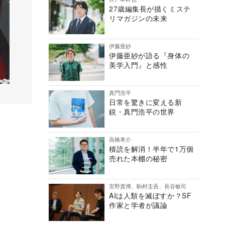
27歳編集長が描くミステ
リマガジンの未来
伊藤亜紗
伊藤亜紗が語る『身体の
美学入門』と感性
真門浩平
日常を驚きに変える新
鋭・真門浩平の世界
高橋孝介
積読を解消！半年で1万個
売れた本棚の秘密
安野貴博、駒村圭吾、長谷敏司
AIは人類を滅ぼすか？SF
作家と学者が議論