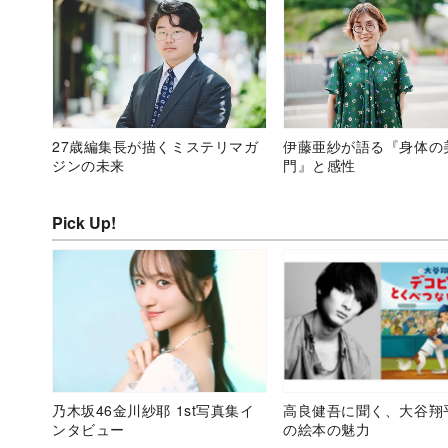
27歳編集長が描くミステリマガ
伊藤亜紗が語る『身体の
ジンの未来
門』と感性
Pick Up!
乃木坂46金川紗耶 1st写真集イ
高良健吾に聞く、大谷翔
ンタビュー
の絵本の魅力