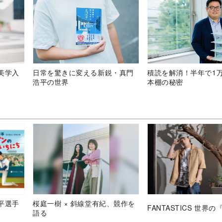
美学入
日常を驚きに変える新鋭・真門
積読を解消！半年で1
浩平の世界
本棚の秘密
平選手
桜庭一樹 × 斜線堂有紀、競作を
FANTASTICS 世界
語る