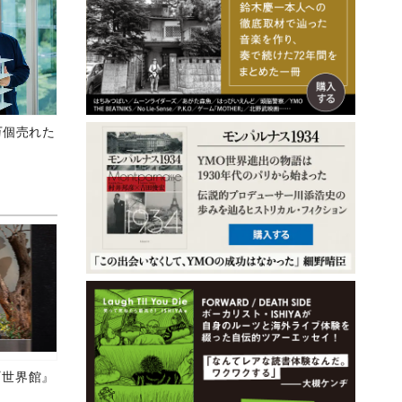
万個売れた
の『世界館』