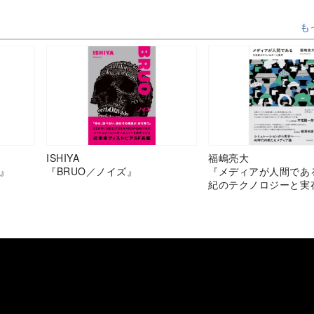
も
ISHIYA
福嶋亮大
』
『BRUO／ノイズ』
『メディアが人間であ
紀のテクノロジーと実