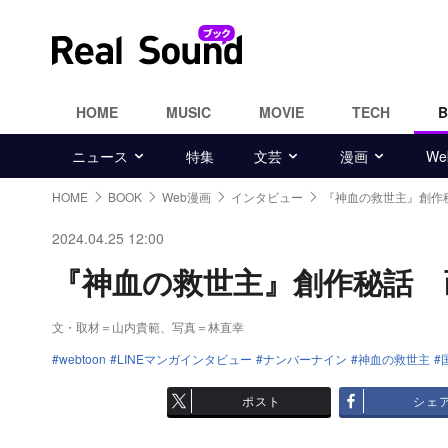
HOME
MUSIC
MOVIE
TECH
ニュース
特集
文芸
漫画
W
HOME
BOOK
Web漫画
インタビュー
『神血の救世主』創作
2024.04.25 12:00
『神血の救世主』創作秘話 画像
文・取材＝山内貴範、写真＝林直幸
webtoon
LINEマンガインタビュー
ナンバーナイン
神血の救世主
ポスト
シェ