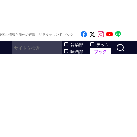
Like on Facebook
Follow on x
Follow on I
Follow o
Follo
漫画の情報と新作の連載｜リアルサウンド ブック
サ
音楽部
テック
映画部
ブック