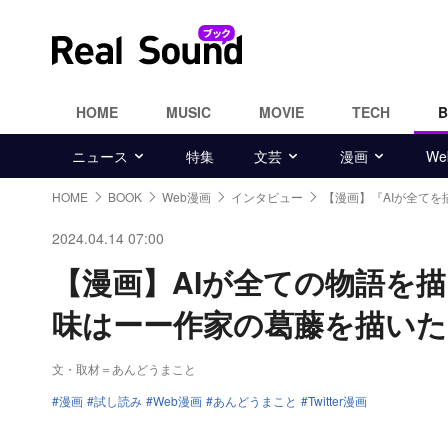
HOME
MUSIC
MOVIE
TECH
ニュース
特集
文芸
漫画
W
HOME
BOOK
Web漫画
インタビュー
【漫画】『AIが全てを
2024.04.14 07:00
【漫画】AIが全ての物語を
味はーー作家の葛藤を描いた
文・取材＝あんどうまこと
漫画
試し読み
Web漫画
あんどうまこと
Twitter漫画