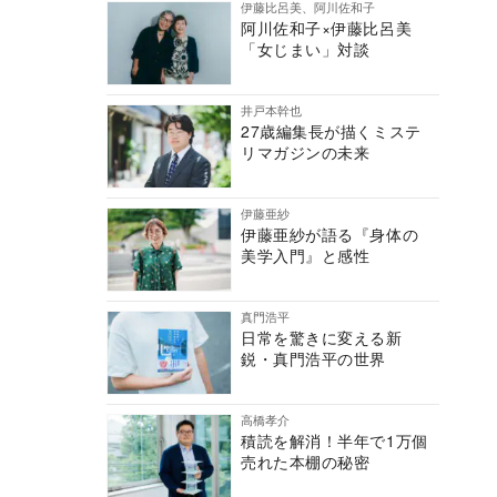
伊藤比呂美、阿川佐和子
阿川佐和子×伊藤比呂美
「女じまい」対談
井戸本幹也
27歳編集長が描くミステ
リマガジンの未来
伊藤亜紗
伊藤亜紗が語る『身体の
美学入門』と感性
真門浩平
日常を驚きに変える新
鋭・真門浩平の世界
高橋孝介
積読を解消！半年で1万個
売れた本棚の秘密