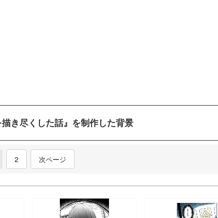
を描き尽くした話』を制作した背景
current)
2
次ページ