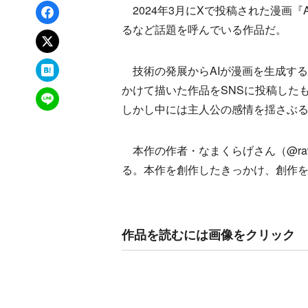
Facebookでシェア
2024年3月にXで投稿された漫画
るなど話題を呼んでいる作品だ。
xでポスト
はてなブックマーク
技術の発展からAIが漫画を生成す
かけて描いた作品をSNSに投稿した
LINEで送る
しかし中には主人公の感情を揺さぶ
本作の作者・なまくらげさん（@rawj
る。本作を創作したきっかけ、創作
作品を読むには画像をクリック