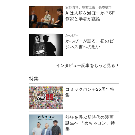
安野貴博、駒村圭吾、長谷敏司
AIは人類を滅ぼすか？SF
作家と学者が議論
かっぴー
かっぴーが語る、初のビ
ジネス書への思い
インタビュー記事をもっと見る
特集
コミックバンチ25周年特
集
熱狂を呼ぶ新時代の漫画
誕生へ 「めちゃコン」特
集