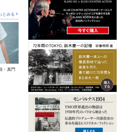
っとみる
鋭・真門