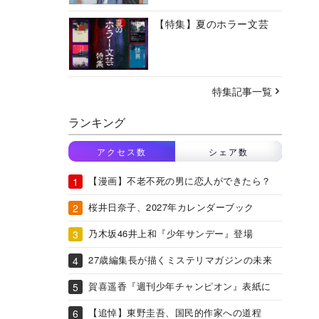
【特集】夏のホラー文芸
特集記事一覧
ランキング
アクセス数
シェア数
【漫画】不老不死の男に恋人ができたら？
桜井日奈子、2027年カレンダーブック
乃木坂46井上和『少年サンデー』登場
27歳編集長が描くミステリマガジンの未来
賀喜遥香『週刊少年チャンピオン』表紙に
【追悼】東野圭吾、国民的作家への道程