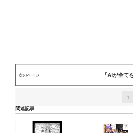
『AIが全て
次のページ
1
(
関連記事