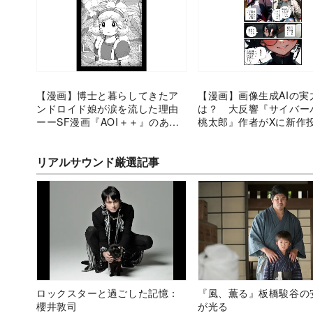
【漫画】博士と暮らしてきたア
【漫画】画像生成AIの実
ンドロイド娘が涙を流した理由
は？ 大反響『サイバー
ーーSF漫画『AOI＋＋』のあた
桃太郎』作者がXに新作
たかいサプライズ
作背景を聞く
リアルサウンド厳選記事
ロックスターと過ごした記憶：
『風、薫る』板橋駿谷の
櫻井敦司
が光る