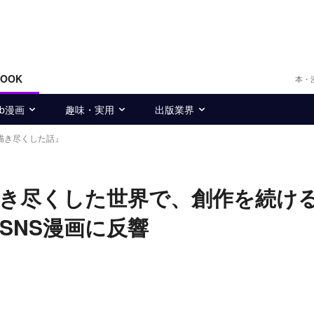
BOOK
本・
eb漫画
趣味・実用
出版業界
描き尽くした話』
描き尽くした世界で、創作を続け
SNS漫画に反響