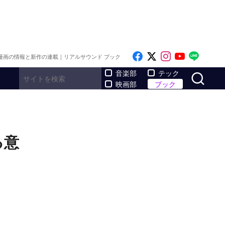
Like on Facebook
Follow on x
Follow on I
Follow o
Follo
漫画の情報と新作の連載｜リアルサウンド ブック
サ
音楽部
テック
映画部
ブック
る意