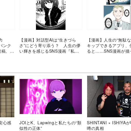
力
【漫画】対話型AIは“生きづら
【漫画】人生の“無駄な
パンク
さ”にどう寄り添う？ 人生の儚
キップできるアプリ、
投稿、創
い輝きを感じるSNS漫画『私の
ると……SNS漫画が描
先輩』
を極めた男”の末路
安心感
JOIとK、Lapwingと私たちの“類
SHINTANI × ISHIY
似性の正体”
噂の真相