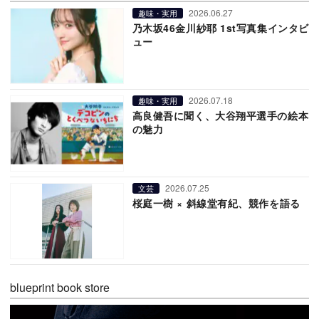
2026.06.27
趣味・実用
乃木坂46金川紗耶 1st写真集インタビ
ュー
2026.07.18
趣味・実用
高良健吾に聞く、大谷翔平選手の絵本
の魅力
2026.07.25
文芸
桜庭一樹 × 斜線堂有紀、競作を語る
blueprint book store