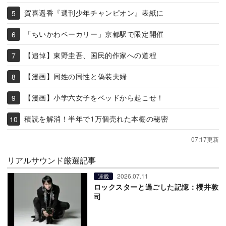
賀喜遥香『週刊少年チャンピオン』表紙に
「ちいかわベーカリー」京都駅で限定開催
【追悼】東野圭吾、国民的作家への道程
【漫画】同姓の同性と偽装夫婦
【漫画】小学六女子をベッドから起こせ！
積読を解消！半年で1万個売れた本棚の秘密
07:17更新
リアルサウンド厳選記事
2026.07.11
連載
ロックスターと過ごした記憶：櫻井敦
司