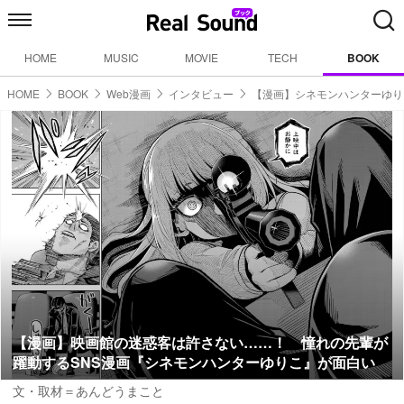
HOME
MUSIC
MOVIE
TECH
BOOK
HOME
BOOK
Web漫画
インタビュー
【漫画】シネモンハンターゆり
【漫画】映画館の迷惑客は許さない……！ 憧れの先輩が
躍動するSNS漫画『シネモンハンターゆりこ』が面白い
文・取材＝あんどうまこと