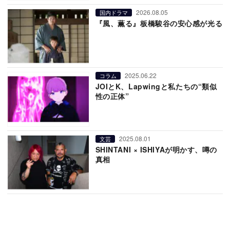
2026.08.05
国内ドラマ
『風、薫る』板橋駿谷の安心感が光る
2025.06.22
コラム
JOIとK、Lapwingと私たちの“類似
性の正体”
2025.08.01
文芸
SHINTANI × ISHIYAが明かす、噂の
真相