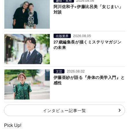
2026.08.06
趣味・実用
阿川佐和子×伊藤比呂美「女じまい」
対談
2026.08.05
出版業界
27歳編集長が描くミステリマガジン
の未来
2026.08.02
文芸
伊藤亜紗が語る『身体の美学入門』と
感性
インタビュー記事一覧
Pick Up!