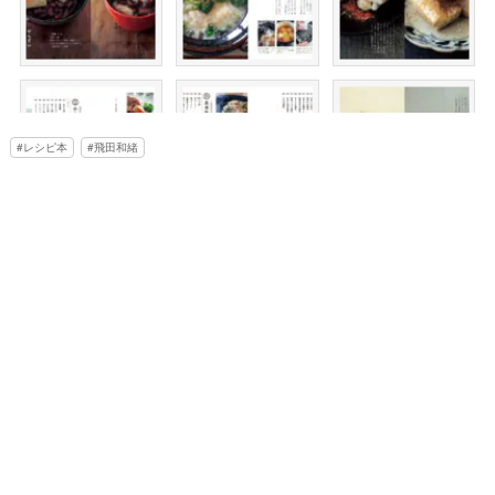
レシピ本
飛田和緒