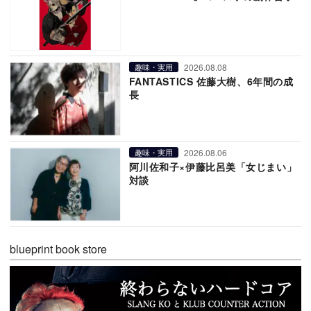
2026.08.08
趣味・実用
FANTASTICS 佐藤大樹、6年間の成
長
2026.08.06
趣味・実用
阿川佐和子×伊藤比呂美「女じまい」
対談
blueprint book store