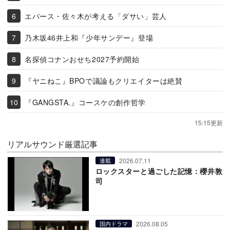
エバース・佐々木が考える「ダサい」芸人
乃木坂46井上和『少年サンデー』登場
名探偵コナンおせち2027予約開始
『ヤニねこ』BPOで議論もクリエイターは絶賛
『GANGSTA.』コースケの創作哲学
15:15更新
リアルサウンド厳選記事
2026.07.11
連載
ロックスターと過ごした記憶：櫻井敦
司
2026.08.05
国内ドラマ