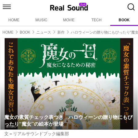
HOME
MUSIC
MOVIE
TECH
BOOK
HOME
BOOK
ニュース
新作
ハロウィーンの贈り物にもぴったり“魔女
魔女の素質チェック表つき ハロウィーンの贈り物にもぴ
ったり“魔女”の絵本が登場
文＝リアルサウンドブック編集部