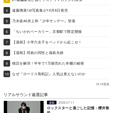
遠藤璃菜1st写真集が10月6日発売
乃木坂46井上和『少年サンデー』登場
「ちいかわベーカリー」京都駅で限定開催
【漫画】小学六女子をベッドから起こせ！
【漫画】同姓の同性と偽装夫婦
積読を解消！半年で1万個売れた本棚の秘密
なぜ『ロードス島戦記』人気は衰えないのか
18:18更新
リアルサウンド厳選記事
2026.07.11
連載
ロックスターと過ごした記憶：櫻井敦
司