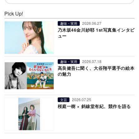
Pick Up!
2026.06.27
趣味・実用
乃木坂46金川紗耶 1st写真集インタビ
ュー
2026.07.18
趣味・実用
高良健吾に聞く、大谷翔平選手の絵本
の魅力
2026.07.25
文芸
桜庭一樹 × 斜線堂有紀、競作を語る