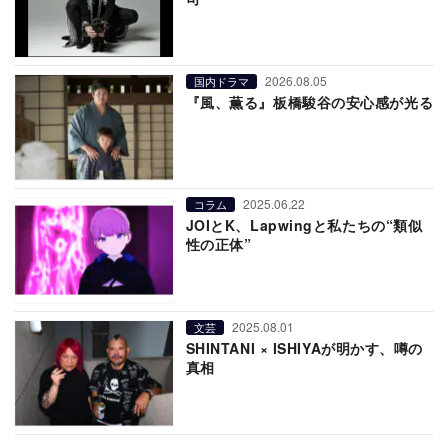
2026.08.05
国内ドラマ
『風、薫る』板橋駿谷の安心感が光る
2025.06.22
コラム
JOIとK、Lapwingと私たちの“類似
性の正体”
2025.08.01
文芸
SHINTANI × ISHIYAが明かす、噂の
真相