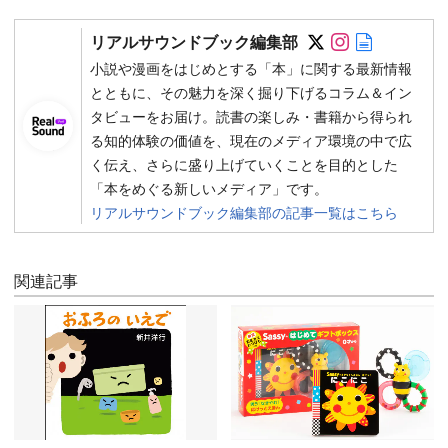
Follow on SN
Follow on 
Author w
リアルサウンドブック編集部
小説や漫画をはじめとする「本」に関する最新情報
とともに、その魅力を深く掘り下げるコラム＆イン
タビューをお届け。読書の楽しみ・書籍から得られ
る知的体験の価値を、現在のメディア環境の中で広
く伝え、さらに盛り上げていくことを目的とした
「本をめぐる新しいメディア」です。
リアルサウンドブック編集部の記事一覧はこちら
関連記事