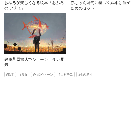
おふろが楽しくなる絵本『おふろ
赤ちゃん研究に基づく絵本と歯が
の いえで』
ためのセット
銀座蔦屋書店でショーン・タン展
示
絵本
魔女
ハロウィーン
山村浩二
金の星社