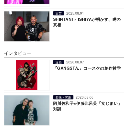
2025.08.01
文芸
SHINTANI × ISHIYAが明かす、噂の
真相
インタビュー
2026.08.07
漫画
『GANGSTA.』コースケの創作哲学
2026.08.06
趣味・実用
阿川佐和子×伊藤比呂美「女じまい」
対談