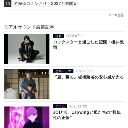
名探偵コナンおせち2027予約開始
15:18更新
リアルサウンド厳選記事
2026.07.11
連載
ロックスターと過ごした記憶：櫻井敦
司
2026.08.05
国内ドラマ
『風、薫る』板橋駿谷の安心感が光る
2025.06.22
コラム
JOIとK、Lapwingと私たちの“類似
性の正体”