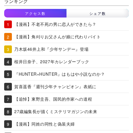
ランキング
アクセス数
シェア数
【漫画】不老不死の男に恋人ができたら？
【漫画】角刈りお父さんが娘に代わりバイト
乃木坂46井上和『少年サンデー』登場
桜井日奈子、2027年カレンダーブック
『HUNTER×HUNTER』はもはや小説なのか？
賀喜遥香『週刊少年チャンピオン』表紙に
【追悼】東野圭吾、国民的作家への道程
27歳編集長が描くミステリマガジンの未来
【漫画】同姓の同性と偽装夫婦