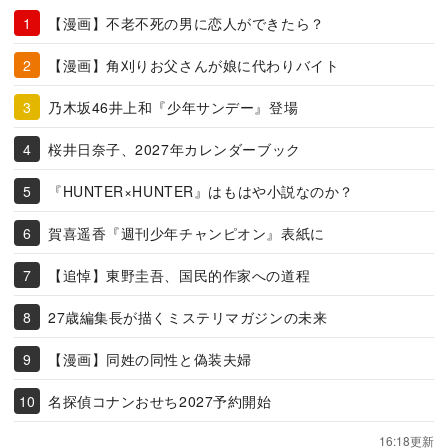
【漫画】不老不死の男に恋人ができたら？
【漫画】角刈りお父さんが娘に代わりバイト
乃木坂46井上和『少年サンデー』登場
桜井日奈子、2027年カレンダーブック
『HUNTER×HUNTER』はもはや小説なのか？
賀喜遥香『週刊少年チャンピオン』表紙に
【追悼】東野圭吾、国民的作家への道程
27歳編集長が描くミステリマガジンの未来
【漫画】同姓の同性と偽装夫婦
名探偵コナンおせち2027予約開始
16:18更新