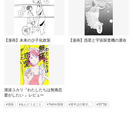
【漫画】未来の少子化政策
【漫画】惑星と宇宙探査機の運命
瀧波ユカリ『わたしたちは無痛恋
愛がしたい 』レビュー
漫画
あんどうまこと
Twitter漫画
道半ばの東京。
普門館