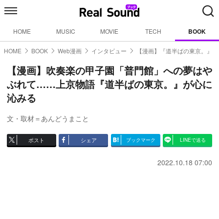
HOME
MUSIC
MOVIE
TECH
BOOK
HOME
BOOK
Web漫画
インタビュー
【漫画】『道半ばの東京。』
【漫画】吹奏楽の甲子園「普門館」への夢はや
ぶれて……上京物語『道半ばの東京。』が心に
沁みる
文・取材＝あんどうまこと
ポスト
シェア
ブックマーク
LINEで送る
2022.10.18 07:00