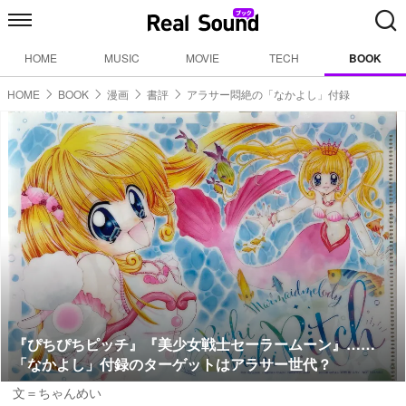
HOME
MUSIC
MOVIE
TECH
BOOK
HOME
BOOK
漫画
書評
アラサー悶絶の「なかよし」付録
『ぴちぴちピッチ』『美少女戦士セーラームーン』……
「なかよし」付録のターゲットはアラサー世代？
文＝ちゃんめい