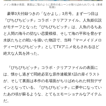
メイン画像が表面、裏面はご覧のように原作の名シーンが散りばめられている（著者
私物）
豪華3大付録つきの「なかよし」3月号。まず一つ目は
『ぴちぴちピッチ』コラボ・クリアファイル。人魚姫伝説
がモチーフとなった『ぴちぴちピッチ』は、人魚のるちあ
と人間の海斗の切ない恋愛模様、そして海の平和を脅かす
水妖たちとの戦いを描いた物語で、当時『マーメイドメロ
ディーぴちぴちピッチ』としてTVアニメ化もされるほど
絶大な人気を誇った。
『ぴちぴちピッチ』コラボ・クリアファイルの表面に
は、懐かし過ぎて悶絶必至な原作連載第1話の扉イラスト
が、そして裏面は本作の名場面がちりばめられた特別デザ
インとなっている。『ぴちぴちピッチ』に夢中になってい
たあの頃が蘇るような、とてもエモーショナルなアイテム
だ。