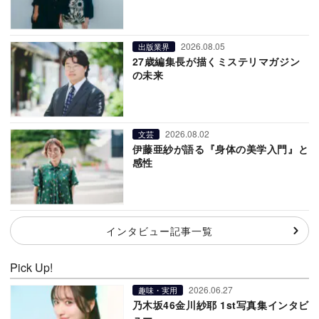
2026.08.05
出版業界
27歳編集長が描くミステリマガジン
の未来
2026.08.02
文芸
伊藤亜紗が語る『身体の美学入門』と
感性
インタビュー記事一覧
Pick Up!
2026.06.27
趣味・実用
乃木坂46金川紗耶 1st写真集インタビ
ュー