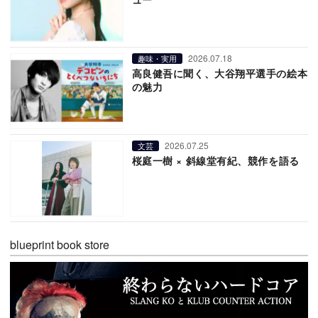
2026.07.18
趣味・実用
高良健吾に聞く、大谷翔平選手の絵本
の魅力
2026.07.25
文芸
桜庭一樹 × 斜線堂有紀、競作を語る
blueprint book store