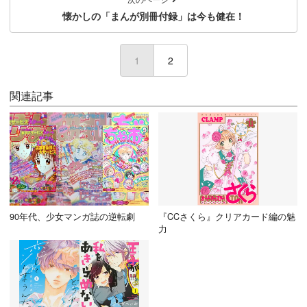
懐かしの「まんが別冊付録」は今も健在！
1
(current)
2
関連記事
90年代、少女マンガ誌の逆転劇
『CCさくら』クリアカード編の魅
力