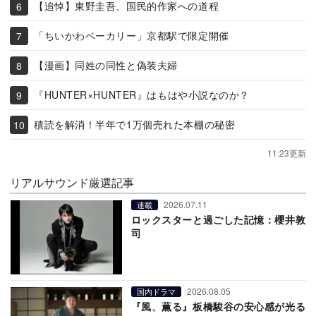
【追悼】東野圭吾、国民的作家への道程
「ちいかわベーカリー」京都駅で限定開催
【漫画】同姓の同性と偽装夫婦
『HUNTER×HUNTER』はもはや小説なのか？
積読を解消！半年で1万個売れた本棚の秘密
11:23更新
リアルサウンド厳選記事
2026.07.11
連載
ロックスターと過ごした記憶：櫻井敦
司
2026.08.05
国内ドラマ
『風、薫る』板橋駿谷の安心感が光る