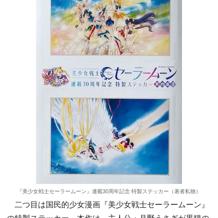
『美少女戦士セーラームーン』連載30周年記念 特製ステッカー（著者私物）
二つ目は国民的少女漫画『美少女戦士セーラームーン』
の特製ステッカー。本作は、主人公・月野うさぎが黒猫の