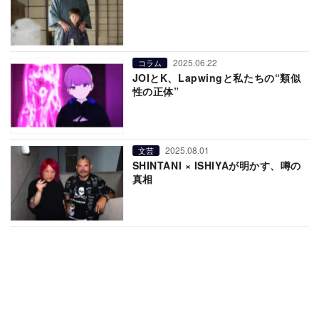
2025.06.22
コラム
JOIとK、Lapwingと私たちの“類似
性の正体”
2025.08.01
文芸
SHINTANI × ISHIYAが明かす、噂の
真相