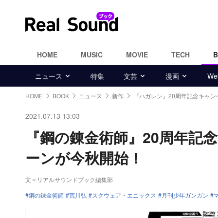
HOME
MUSIC
MOVIE
TECH
ニュース
特集
文芸
漫画
W
HOME
BOOK
ニュース
新作
『ハガレン』20周年記念キャン
2021.07.13 13:03
『鋼の錬金術師』20周年記
ーンが今秋開始！
文＝リアルサウンドブック編集部
鋼の錬金術師
荒川弘
スクウェア・エニックス
月刊少年ガンガン