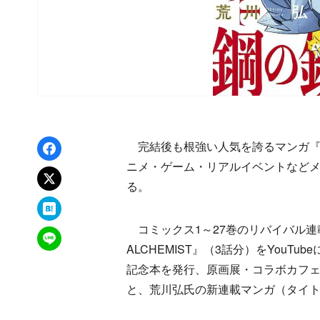
Facebookでシェア
完結後も根強い人気を誇るマンガ『
ニメ・ゲーム・リアルイベントなど
xでポスト
る。
はてなブックマーク
コミックス1～27巻のリバイバル連載や
LINEで送る
ALCHEMIST』（3話分）をYou
記念本を発行、原画展・コラボカフ
と、荒川弘氏の新連載マンガ（タイ