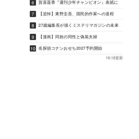
賀喜遥香『週刊少年チャンピオン』表紙に
【追悼】東野圭吾、国民的作家への道程
27歳編集長が描くミステリマガジンの未来
【漫画】同姓の同性と偽装夫婦
名探偵コナンおせち2027予約開始
16:18更新