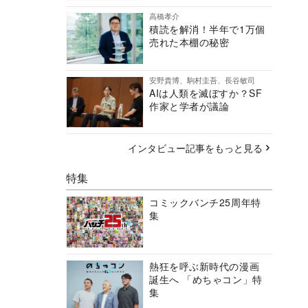
高橋孝介
積読を解消！半年で1万個
売れた本棚の秘密
安野貴博、駒村圭吾、長谷敏司
AIは人類を滅ぼすか？SF
作家と学者が議論
インタビュー記事をもっと見る
特集
コミックバンチ25周年特
集
熱狂を呼ぶ新時代の漫画
誕生へ 「めちゃコン」特
集