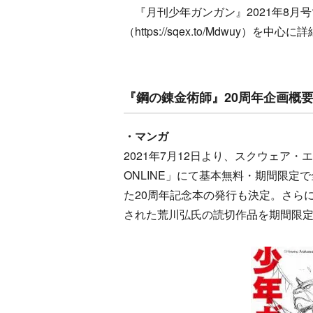
『月刊少年ガンガン』2021年8月
（https://sqex.to/Mdwuy）を
『鋼の錬金術師』20周年企画概
・マンガ
2021年7月12日より、スクウェア
ONLINE」にて基本無料・期間限
た20周年記念本の発行も決定。さらに
された荒川弘氏の読切作品を期間限