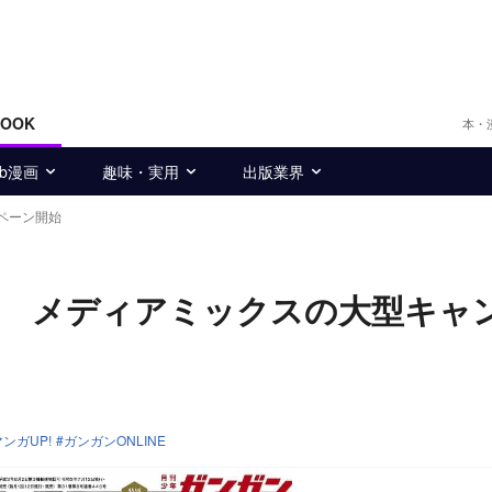
BOOK
本・
eb漫画
趣味・実用
出版業界
ペーン開始
念 メディアミックスの大型キャ
マンガUP!
ガンガンONLINE