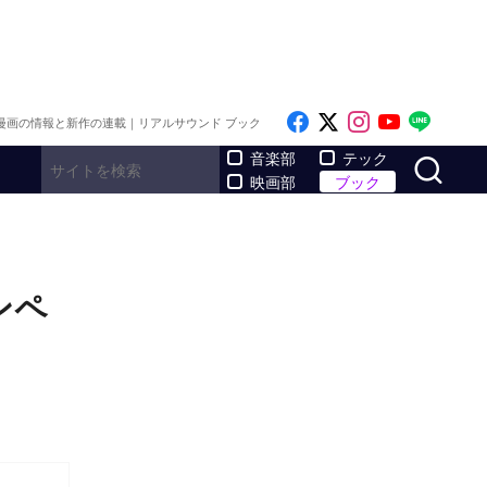
Like on Facebook
Follow on x
Follow on I
Follow o
Follo
漫画の情報と新作の連載｜リアルサウンド ブック
サ
音楽部
テック
映画部
ブック
ンペ