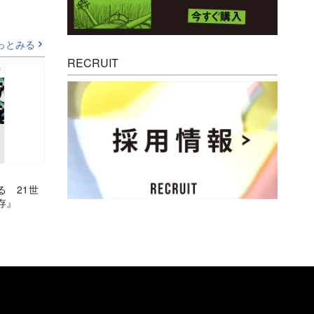
っとみる
RECRUIT
る 21世
存』