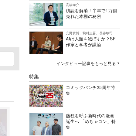
高橋孝介
積読を解消！半年で1万個
売れた本棚の秘密
安野貴博、駒村圭吾、長谷敏司
AIは人類を滅ぼすか？SF
作家と学者が議論
インタビュー記事をもっと見る
特集
コミックバンチ25周年特
集
熱狂を呼ぶ新時代の漫画
誕生へ 「めちゃコン」特
集