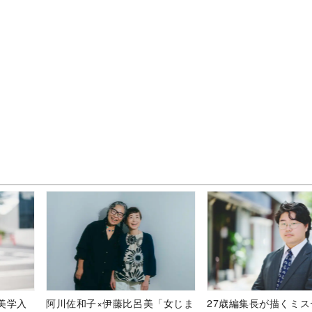
美学入
阿川佐和子×伊藤比呂美「女じま
27歳編集長が描くミ