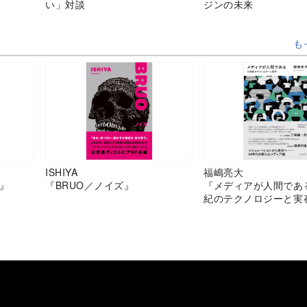
い」対談
ジンの未来
も
ISHIYA
福嶋亮大
』
『BRUO／ノイズ』
『メディアが人間であ
紀のテクノロジーと実