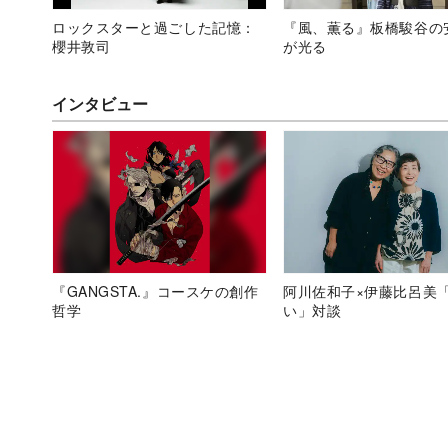
ロックスターと過ごした記憶：
『風、薫る』板橋駿谷の
櫻井敦司
が光る
インタビュー
『GANGSTA.』コースケの創作
阿川佐和子×伊藤比呂美
哲学
い」対談