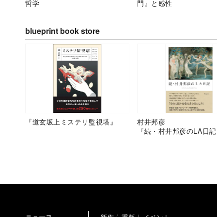
哲学
門』と感性
blueprint book store
『道玄坂上ミステリ監視塔』
村井邦彦
『続・村井邦彦のLA日記