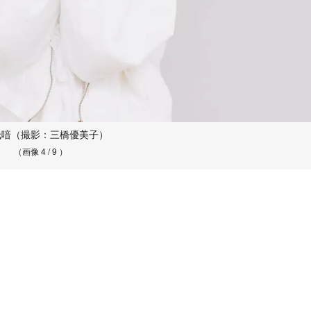
氐喑（撮影：三橋優美子）
（画像 4 / 9 ）