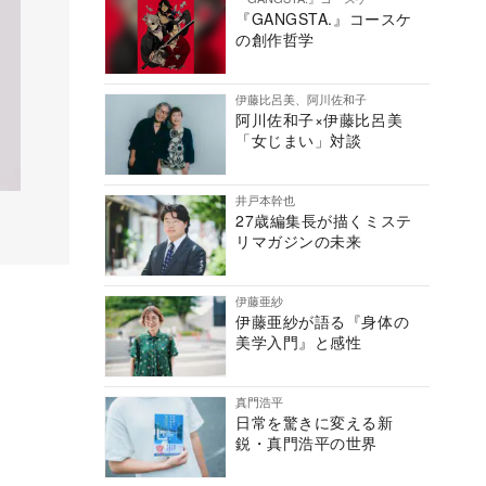
『GANGSTA.』コースケ
の創作哲学
伊藤比呂美、阿川佐和子
阿川佐和子×伊藤比呂美
「女じまい」対談
井戸本幹也
27歳編集長が描くミステ
リマガジンの未来
伊藤亜紗
伊藤亜紗が語る『身体の
美学入門』と感性
真門浩平
日常を驚きに変える新
鋭・真門浩平の世界