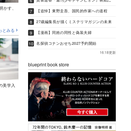
Aが明かす、
【追悼】東野圭吾、国民的作家への道程
27歳編集長が描くミステリマガジンの未来
っとみる
【漫画】同姓の同性と偽装夫婦
名探偵コナンおせち2027予約開始
16:18更新
blueprint book store
の美学入