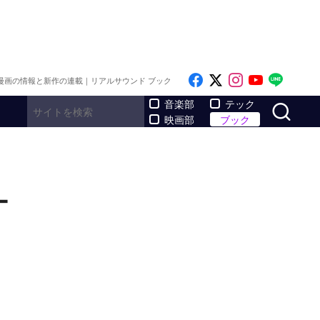
Like on Facebook
Follow on x
Follow on I
Follow o
Follo
漫画の情報と新作の連載｜リアルサウンド ブック
サ
音楽部
テック
映画部
ブック
ー