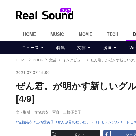
HOME
MUSIC
MOVIE
TECH
ニュース
特集
文芸
漫画
W
HOME
BOOK
文芸
インタビュー
ぜん君。が明かす新しいグ
2021.07.07 15:00
ぜん君。が明かす新しいグ
[4/9]
文・取材＝佐藤結衣、写真＝三橋優美子
佐藤結衣
三橋優美子
ぜんぶ君のせいだ。
コドモメンタル
コドモメ
ポスト
シェ