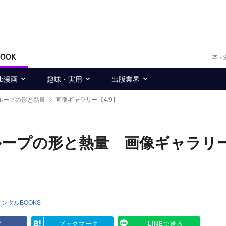
BOOK
本・
eb漫画
趣味・実用
出版業界
ループの形と熱量
画像ギャラリー【4/9】
ループの形と熱量 画像ギャラリ
ンタルBOOKS
ア
ブックマーク
LINEで送る