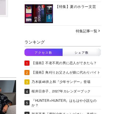
【特集】夏のホラー文芸
特集記事一覧
ランキング
アクセス数
シェア数
【漫画】不老不死の男に恋人ができたら？
【漫画】角刈りお父さんが娘に代わりバイト
乃木坂46井上和『少年サンデー』登場
桜井日奈子、2027年カレンダーブック
『HUNTER×HUNTER』はもはや小説なの
か？
賀喜遥香『週刊少年チャンピオン』表紙に