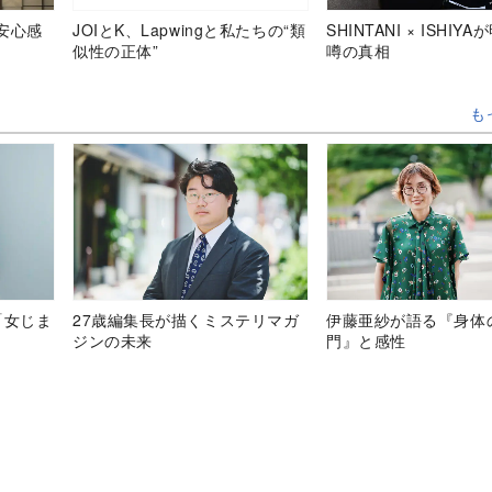
安心感
JOIとK、Lapwingと私たちの“類
SHINTANI × ISHIY
似性の正体”
噂の真相
も
「女じま
27歳編集長が描くミステリマガ
伊藤亜紗が語る『身体
ジンの未来
門』と感性