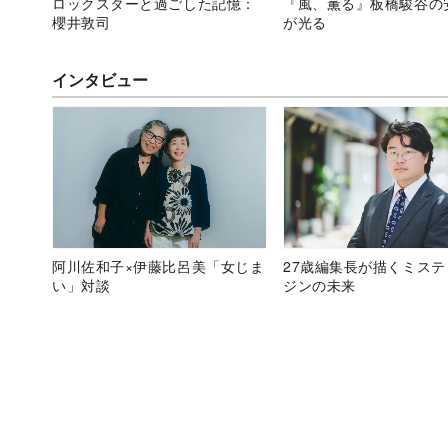
ロックスターと過ごした記憶：
『風、薫る』板橋駿谷の
櫻井敦司
が光る
インタビュー
阿川佐和子×伊藤比呂美「女じま
27歳編集長が描くミス
い」対談
ジンの未来