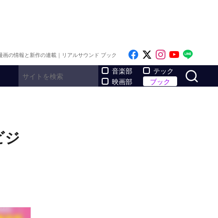
Like on Facebook
Follow on x
Follow on I
Follow o
Follo
漫画の情報と新作の連載｜リアルサウンド ブック
サ
音楽部
テック
映画部
ブック
ビジ