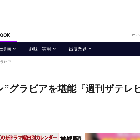
BOOK
本・
eb漫画
趣味・実用
出版業界
グラビア
メン”グラビアを堪能『週刊ザテレ