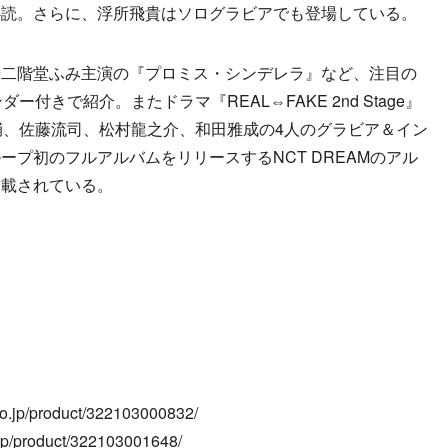
必読。さらに、浮所飛貴はソログラビアでも登場している。
二階堂ふみ主演の『プロミス・シンデレラ』など、注目の
付きで紹介。またドラマ『REAL⇔FAKE 2nd Stage』
輔、佐藤流司、松村龍之介、和田雅成の4人のグラビア＆イン
プ初のフルアルバムをリリースするNCT DREAMのアル
掲載されている。
jp/product/322103000832/
/product/322103001648/