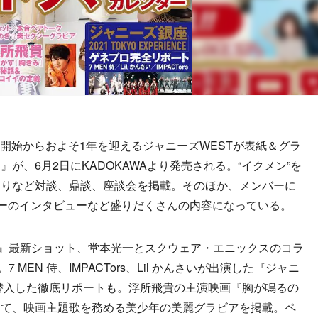
開始からおよそ1年を迎えるジャニーズWESTが表紙＆グラ
が、6月2日にKADOKAWAより発売される。“イクメン”を
返りなど対談、鼎談、座談会を掲載。そのほか、メンバーに
サーのインタビューなど盛りだくさんの内容になっている。
ブーン』最新ショット、堂本光一とスクウェア・エニックスのコラ
MEN 侍、IMPACTors、Lil かんさいが出演した『ジャニ
着潜入した徹底リポートも。浮所飛貴の主演映画『胸が鳴るの
して、映画主題歌を務める美少年の美麗グラビアを掲載。ペ