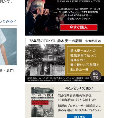
Aが明かす、
っとみる
鋭・真門