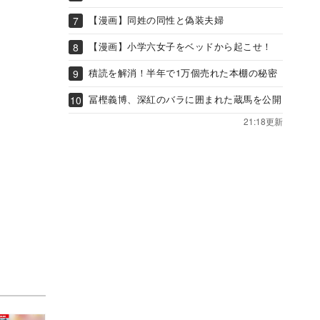
【漫画】同姓の同性と偽装夫婦
【漫画】小学六女子をベッドから起こせ！
積読を解消！半年で1万個売れた本棚の秘密
冨樫義博、深紅のバラに囲まれた蔵馬を公開
21:18更新