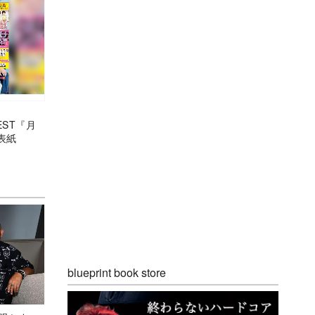
ST『月
表紙
blueprint book store