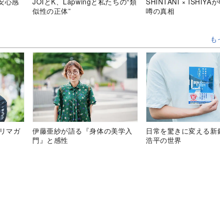
安心感
JOIとK、Lapwingと私たちの“類
SHINTANI × ISHIY
似性の正体”
噂の真相
も
テリマガ
伊藤亜紗が語る『身体の美学入
日常を驚きに変える新
門』と感性
浩平の世界