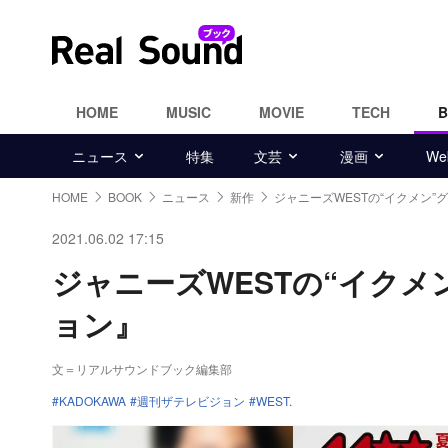
HOME
MUSIC
MOVIE
TECH
ニュース
特集
文芸
漫画
W
HOME
BOOK
ニュース
新作
ジャニーズWESTの“イクメン”
2021.06.02 17:15
ジャニーズWESTの“イク
ョン』
文＝リアルサウンドブック編集部
KADOKAWA
週刊ザテレビジョン
WEST.