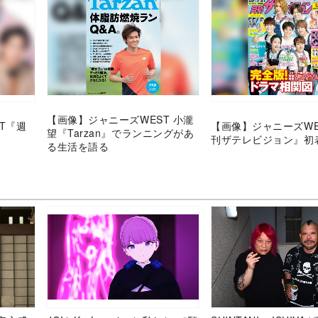
【画像】ジャニーズWEST 小瀧
T『週
【画像】ジャニーズWE
望『Tarzan』でランニングがあ
刊ザテレビジョン』初
る生活を語る