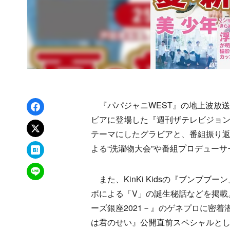
Facebookでシェア
『パパジャニWEST』の地上波放送
ビアに登場した『週刊ザテレビジョン』
xでポスト
テーマにしたグラビアと、番組振り
はてなブックマーク
よる“洗濯物大会”や番組プロデュー
LINEで送る
また、KinKi Kidsの『ブンブ
ボによる「V」の誕生秘話などを掲載。7 
ーズ銀座2021－』のゲネプロに密
は君のせい』公開直前スペシャルと