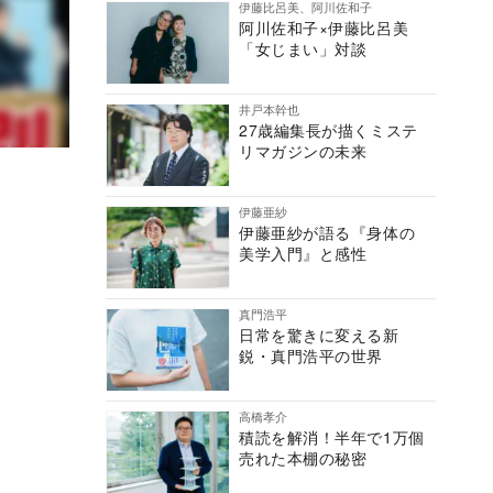
伊藤比呂美、阿川佐和子
阿川佐和子×伊藤比呂美
「女じまい」対談
井戸本幹也
27歳編集長が描くミステ
リマガジンの未来
伊藤亜紗
伊藤亜紗が語る『身体の
美学入門』と感性
真門浩平
日常を驚きに変える新
鋭・真門浩平の世界
高橋孝介
積読を解消！半年で1万個
売れた本棚の秘密