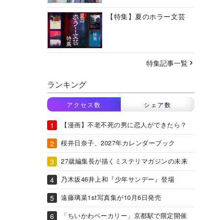
【特集】夏のホラー文芸
特集記事一覧
ランキング
アクセス数
シェア数
【漫画】不老不死の男に恋人ができたら？
桜井日奈子、2027年カレンダーブック
27歳編集長が描くミステリマガジンの未来
乃木坂46井上和『少年サンデー』登場
遠藤璃菜1st写真集が10月6日発売
「ちいかわベーカリー」京都駅で限定開催