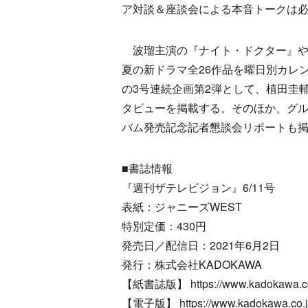
ア対談＆座談会による本音トークは
波瑠主演の『ナイト・ドクター』や
夏の新ドラマ全26作品を曜日別カレンダー
の3号連続企画第2弾として、植田圭
タビューを掲載する。そのほか、グルー
バム発売記念記者懇談会リポートも
■書誌情報
『週刊ザテレビジョン』6/11号
表紙：ジャニーズWEST
特別定価：430円
発売日／配信日：2021年6月2日
発行：株式会社KADOKAWA
【紙書誌版】 https://www.kadokawa.co.
【電子版】 https://www.kadokawa.co.jp