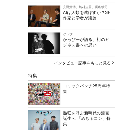
安野貴博、駒村圭吾、長谷敏司
AIは人類を滅ぼすか？SF
作家と学者が議論
かっぴー
かっぴーが語る、初のビ
ジネス書への思い
インタビュー記事をもっと見る
特集
コミックバンチ25周年特
集
熱狂を呼ぶ新時代の漫画
誕生へ 「めちゃコン」特
集