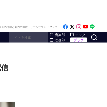
Like on Facebook
Follow on x
Follow on I
Follow o
Follo
漫画の情報と新作の連載｜リアルサウンド ブック
サ
音楽部
テック
映画部
ブック
配信