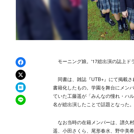
Facebookでシェア
モーニング娘。'17総出演の誌上ド
xでポスト
同書は、雑誌『UTB+』にて掲載され
はてなブックマーク
書籍化したもの。学園を舞台にメン
ていた工藤遥が「みんなの憧れ・ハル
LINEで送る
名が総出演したことで話題となった
なお当時の在籍メンバーは、譜久村
遥、小田さくら、尾形春水、野中美