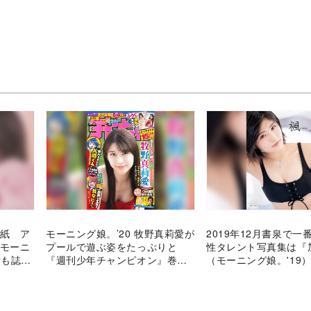
表紙 ア
モーニング娘。’20 牧野真莉愛が
2019年12月書泉で一
、モーニ
プールで遊ぶ姿をたっぷりと
性タレント写真集は『
愛も誌面
『週刊少年チャンピオン』巻頭
（モーニング娘。'19
グラビア
ト写真集「楓」』