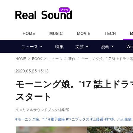
HOME
MUSIC
MOVIE
TECH
ニュース
特集
文芸
漫画
W
HOME
BOOK
ニュース
新作
モーニング娘。'17 誌上ドラマ
2020.05.25 15:13
モーニング娘。'17 誌上ド
スタート
文＝リアルサウンドブック編集部
モーニング娘。'17
電子書籍
ワニブックス
工藤遥
拝啓、ハル先輩