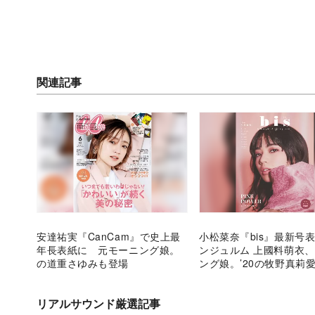
関連記事
安達祐実『CanCam』で史上最
小松菜奈『bis』最新号
年長表紙に 元モーニング娘。
ンジュルム 上國料萌衣
の道重さゆみも登場
ング娘。’20の牧野真莉
に登場
リアルサウンド厳選記事