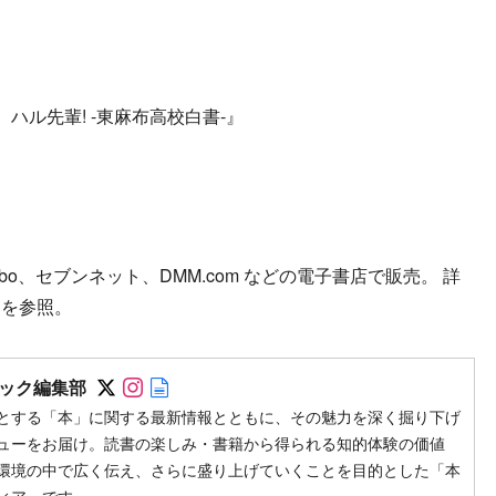
、ハル先輩! -東麻布高校白書-』
kobo、セブンネット、DMM.com などの電子書店で販売。 詳
トを参照。
Follow on SNS
Follow on SNS
Author web site
ック編集部
とする「本」に関する最新情報とともに、その魅力を深く掘り下げ
ューをお届け。読書の楽しみ・書籍から得られる知的体験の価値
環境の中で広く伝え、さらに盛り上げていくことを目的とした「本
ィア」です。