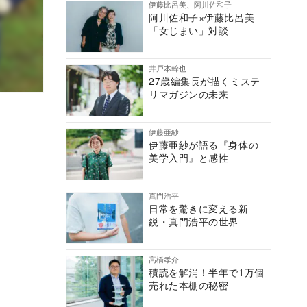
伊藤比呂美、阿川佐和子
阿川佐和子×伊藤比呂美
「女じまい」対談
井戸本幹也
27歳編集長が描くミステ
リマガジンの未来
伊藤亜紗
伊藤亜紗が語る『身体の
美学入門』と感性
真門浩平
日常を驚きに変える新
鋭・真門浩平の世界
高橋孝介
積読を解消！半年で1万個
売れた本棚の秘密