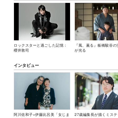
ロックスターと過ごした記憶：
『風、薫る』板橋駿谷の
櫻井敦司
が光る
インタビュー
阿川佐和子×伊藤比呂美「女じま
27歳編集長が描くミス