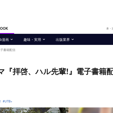
BOOK
本・
eb漫画
趣味・実用
出版業界
電子書籍配信
ラマ『拝啓、ハル先輩!』電子書籍
！
UTB+