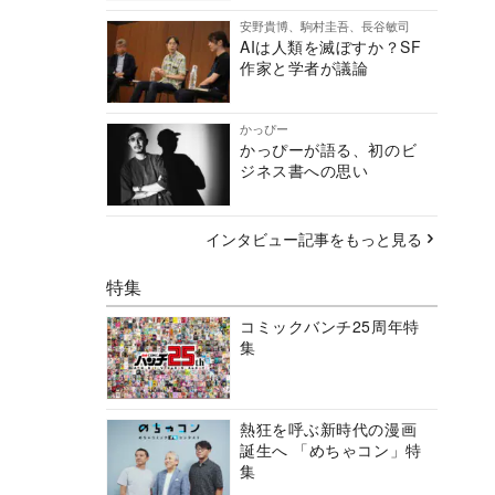
安野貴博、駒村圭吾、長谷敏司
AIは人類を滅ぼすか？SF
作家と学者が議論
かっぴー
かっぴーが語る、初のビ
ジネス書への思い
インタビュー記事をもっと見る
特集
コミックバンチ25周年特
集
熱狂を呼ぶ新時代の漫画
誕生へ 「めちゃコン」特
集