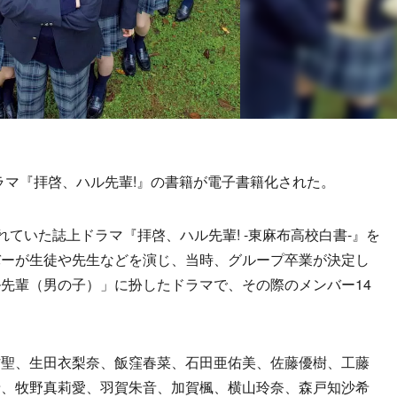
ラマ『拝啓、ハル先輩!』の書籍が電子書籍化された。
ていた誌上ドラマ『拝啓、ハル先輩! -東麻布高校白書-』を
バーが生徒や先生などを演じ、当時、グループ卒業が決定し
先輩（男の子）」に扮したドラマで、その際のメンバー14
。
聖、生田衣梨奈、飯窪春菜、石田亜佑美、佐藤優樹、工藤
希、牧野真莉愛、羽賀朱音、加賀楓、横山玲奈、森戸知沙希