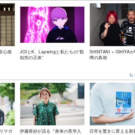
安心感
JOIとK、Lapwingと私たちの“類
SHINTANI × ISHIY
似性の正体”
噂の真相
も
テリマガ
伊藤亜紗が語る『身体の美学入
日常を驚きに変える新