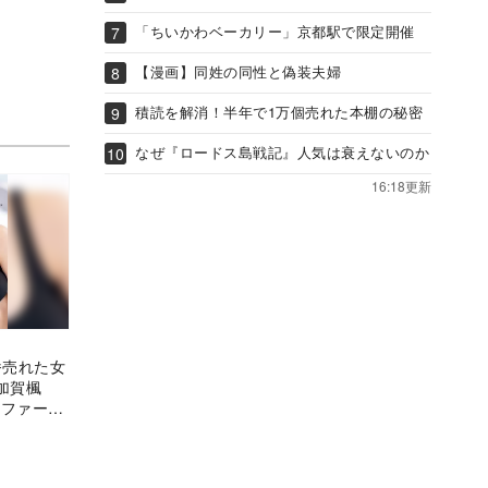
「ちいかわベーカリー」京都駅で限定開催
【漫画】同姓の同性と偽装夫婦
積読を解消！半年で1万個売れた本棚の秘密
なぜ『ロードス島戦記』人気は衰えないのか
16:18更新
番売れた女
加賀楓
）ファース