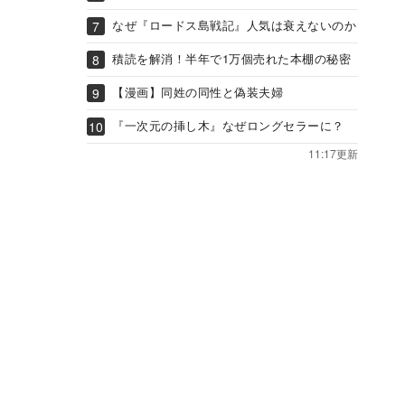
なぜ『ロードス島戦記』人気は衰えないのか
積読を解消！半年で1万個売れた本棚の秘密
【漫画】同姓の同性と偽装夫婦
『一次元の挿し木』なぜロングセラーに？
11:17更新