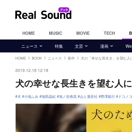
HOME
MUSIC
MOVIE
TECH
ニュース
特集
文芸
漫画
W
HOME
BOOK
ニュース
新作
犬の「幸せな長生き」を望む人
2019.12.18 12:18
犬の幸せな長生きを望む人
犬
小池ふみ
池田晶紀
池ノ谷侑花
山と溪谷社
野澤延行
ドコノ