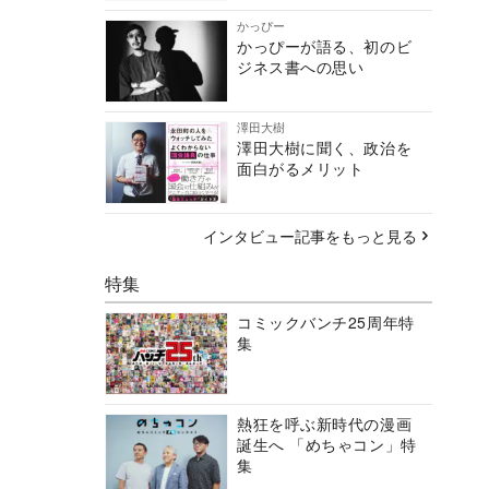
かっぴー
かっぴーが語る、初のビ
ジネス書への思い
澤田大樹
澤田大樹に聞く、政治を
面白がるメリット
インタビュー記事をもっと見る
特集
コミックバンチ25周年特
集
熱狂を呼ぶ新時代の漫画
誕生へ 「めちゃコン」特
集