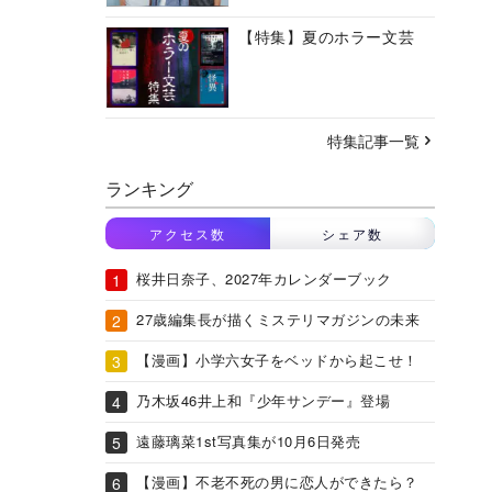
【特集】夏のホラー文芸
特集記事一覧
ランキング
アクセス数
シェア数
桜井日奈子、2027年カレンダーブック
27歳編集長が描くミステリマガジンの未来
【漫画】小学六女子をベッドから起こせ！
乃木坂46井上和『少年サンデー』登場
遠藤璃菜1st写真集が10月6日発売
【漫画】不老不死の男に恋人ができたら？