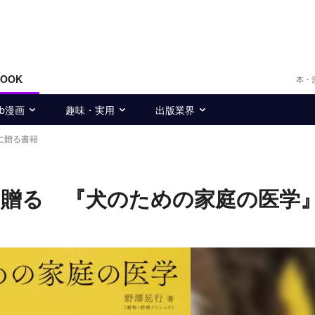
BOOK
本・
eb漫画
趣味・実用
出版業界
に贈る書籍
に贈る 『犬のための家庭の医学
コ