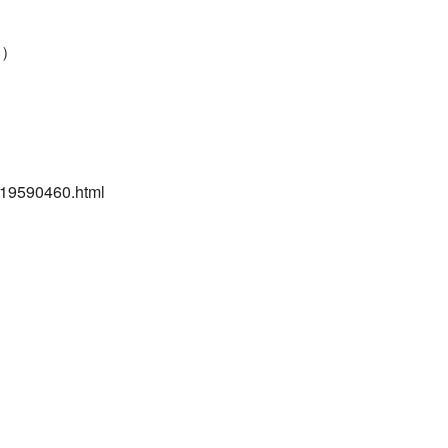
い）
819590460.html