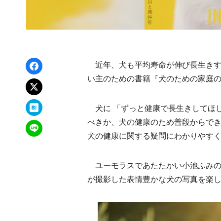
Facebookでシェア
近年、犬も平均寿命が伸び長生きす
い主のための書籍『犬のための家庭の医
xでポスト
はてなブックマーク
犬に 「ずっと健康で長生きしてほし
べきか、犬の健康のため普段からで
LINEで送る
犬の健康に関する疑問にわかりやす
ユーモラスであたたかい小池ふみの
が撮影した表情豊かな犬の写真を楽