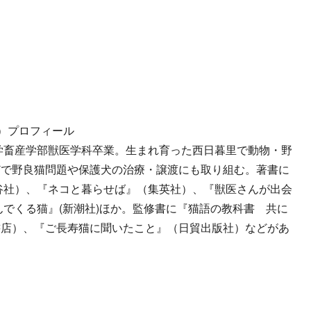
）プロフィール
大学畜産学部獣医学科卒業。生まれ育った西日暮里で動物・野
どで野良猫問題や保護犬の治療・譲渡にも取り組む。著書に
谷社）、『ネコと暮らせば』（集英社）、『獣医さんが出会
んでくる猫』(新潮社)ほか。監修書に『猫語の教科書 共に
書店）、『ご長寿猫に聞いたこと』（日貿出版社）などがあ