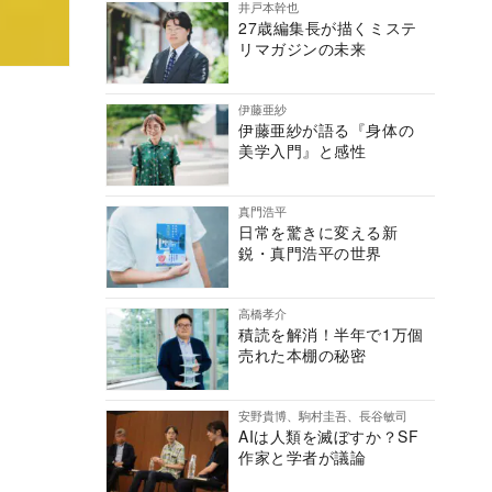
井戸本幹也
27歳編集長が描くミステ
リマガジンの未来
伊藤亜紗
伊藤亜紗が語る『身体の
美学入門』と感性
真門浩平
日常を驚きに変える新
鋭・真門浩平の世界
高橋孝介
積読を解消！半年で1万個
売れた本棚の秘密
安野貴博、駒村圭吾、長谷敏司
AIは人類を滅ぼすか？SF
作家と学者が議論