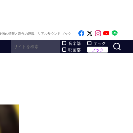
Like on Facebook
Follow on x
Follow on I
Follow o
Follo
漫画の情報と新作の連載｜リアルサウンド ブック
サ
音楽部
テック
映画部
ブック
』