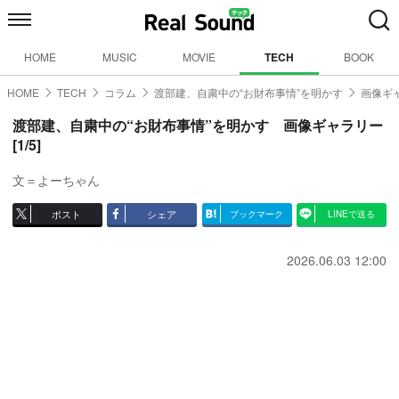
HOME
MUSIC
MOVIE
TECH
BOOK
HOME
TECH
コラム
渡部建、自粛中の“お財布事情”を明かす
画像ギャ
渡部建、自粛中の“お財布事情”を明かす 画像ギャラリー
[1/5]
文＝よーちゃん
ポスト
シェア
ブックマーク
LINEで送る
2026.06.03 12:00