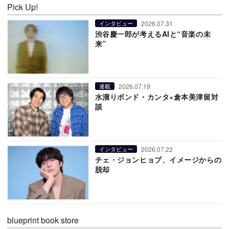
Pick Up!
2026.07.31
インタビュー
渋谷慶一郎が考えるAIと“音楽の未
来”
2026.07.19
連載
水溜りボンド・カンタ×倉本美津留対
談
2026.07.22
インタビュー
チェ・ジョンヒョプ、イメージからの
脱却
blueprint book store