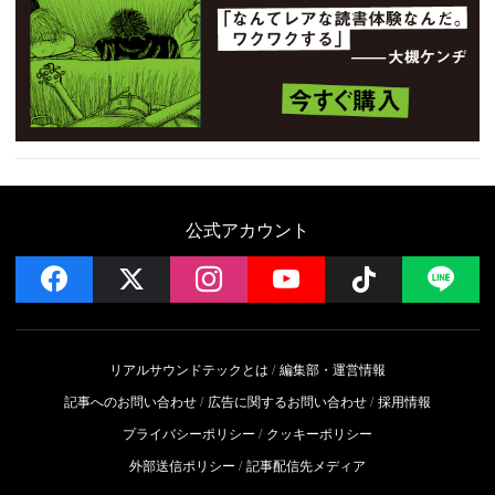
公式アカウント
facebook
x
instagram
YouTube
Follow on 
LI
リアルサウンドテックとは
編集部・運営情報
記事へのお問い合わせ
広告に関するお問い合わせ
採用情報
プライバシーポリシー
クッキーポリシー
外部送信ポリシー
記事配信先メディア