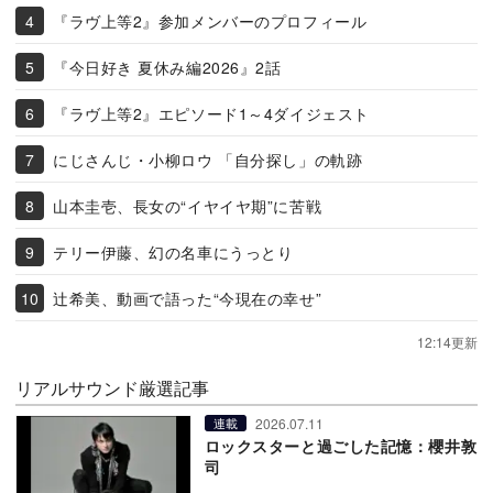
『ラヴ上等2』参加メンバーのプロフィール
『今日好き 夏休み編2026』2話
『ラヴ上等2』エピソード1～4ダイジェスト
にじさんじ・小柳ロウ 「自分探し」の軌跡
山本圭壱、長女の“イヤイヤ期”に苦戦
テリー伊藤、幻の名車にうっとり
辻希美、動画で語った“今現在の幸せ”
12:14更新
リアルサウンド厳選記事
2026.07.11
連載
ロックスターと過ごした記憶：櫻井敦
司