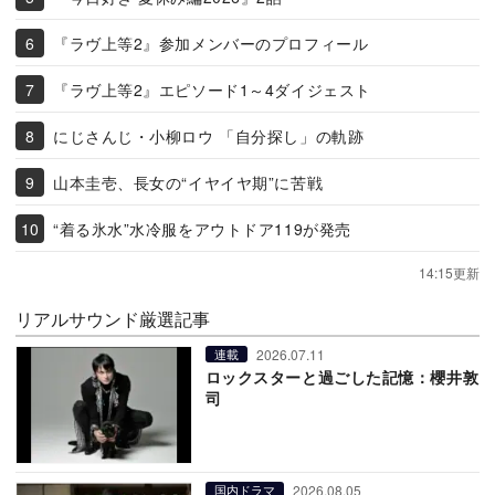
『ラヴ上等2』参加メンバーのプロフィール
『ラヴ上等2』エピソード1～4ダイジェスト
にじさんじ・小柳ロウ 「自分探し」の軌跡
山本圭壱、長女の“イヤイヤ期”に苦戦
“着る氷水”水冷服をアウトドア119が発売
14:15更新
リアルサウンド厳選記事
2026.07.11
連載
ロックスターと過ごした記憶：櫻井敦
司
2026.08.05
国内ドラマ