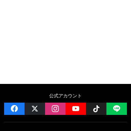
公式アカウント
facebook
x
instagram
YouTube
Follow on 
LI