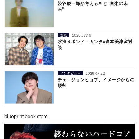
渋谷慶一郎が考えるAIと“音楽の未
来”
2026.07.19
連載
水溜りボンド・カンタ×倉本美津留対
談
2026.07.22
インタビュー
チェ・ジョンヒョプ、イメージからの
脱却
blueprint book store