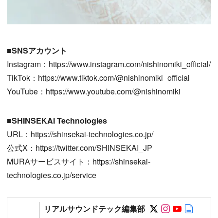
■SNSアカウント
Instagram：https://www.instagram.com/nishinomiki_official/
TikTok：https://www.tiktok.com/@nishinomiki_official
YouTube：https://www.youtube.com/@nishinomiki
■SHINSEKAI Technologies
URL：https://shinsekai-technologies.co.jp/
公式X：https://twitter.com/SHINSEKAI_JP
MURAサービスサイト：https://shinsekai-
technologies.co.jp/service
Follow on SN
Follow on 
Follow 
Autho
リアルサウンドテック編集部