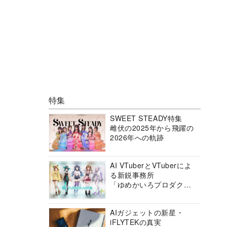
特集
SWEET STEADY特集
雌伏の2025年から飛躍の
2026年への軌跡
AI VTuberとVTuberによ
る新鋭事務所
「ゆめかいろプロダクシ
ョン」の挑戦に迫る
AIガジェットの新星・
iFLYTEKの真実