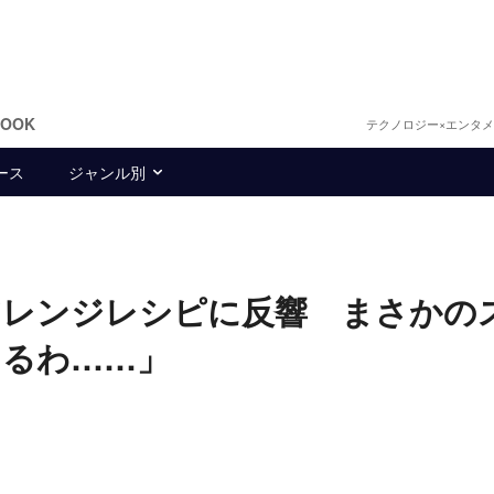
BOOK
テクノロジー×エンタ
ース
ジャンル別
アレンジレシピに反響 まさかの
てるわ……」