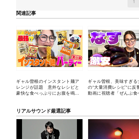
1
(
関連記事
ギャル曽根のインスタント麺ア
ギャル曽根、美味すぎる
レンジが話題 意外なレシピと
の“大量消費レシピ“に反
豪快な食べっぷりにお腹を鳴ら
動画に視聴者「ぜんぶ食
す視聴者続出
い！」
リアルサウンド厳選記事