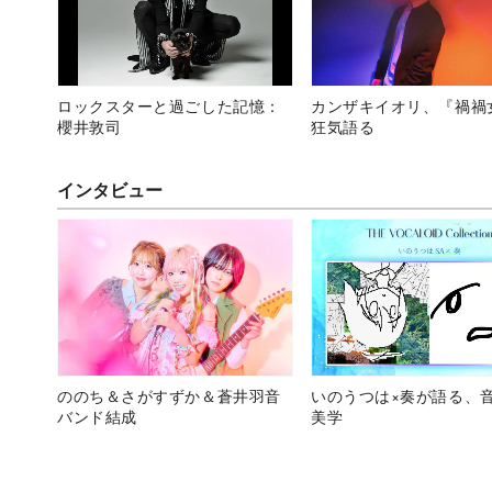
ロックスターと過ごした記憶：
カンザキイオリ、『禍禍
櫻井敦司
狂気語る
インタビュー
ののち＆さがすずか＆蒼井羽音
いのうつは×奏が語る、
バンド結成
美学