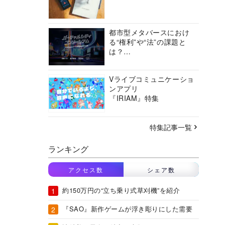
都市型メタバースにおけ
る“権利”や“法”の課題と
は？
バーチャルシティコンソ
ーシアムの挑戦に迫る
Vライブコミュニケーショ
ンアプリ
『IRIAM』特集
特集記事一覧
ランキング
アクセス数
シェア数
約150万円の“立ち乗り式草刈機”を紹介
『SAO』新作ゲームが浮き彫りにした需要