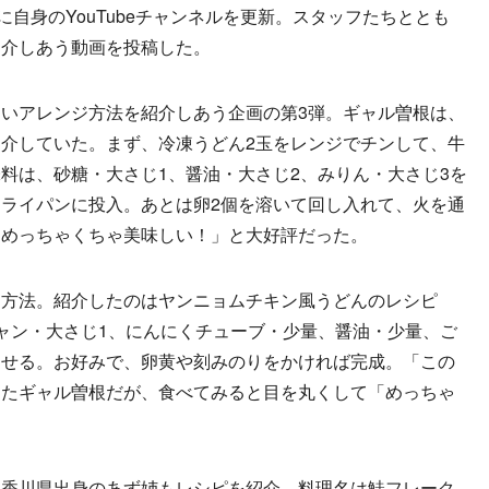
自身のYouTubeチャンネルを更新。スタッフたちととも
紹介しあう動画を投稿した。
いアレンジ方法を紹介しあう企画の第3弾。ギャル曽根は、
介していた。まず、冷凍うどん2玉をレンジでチンして、牛
料は、砂糖・大さじ1、醤油・大さじ2、みりん・大さじ3を
ライパンに投入。あとは卵2個を溶いて回し入れて、火を通
「めっちゃくちゃ美味しい！」と大好評だった。
方法。紹介したのはヤンニョムチキン風うどんのレシピ
ャン・大さじ1、にんにくチューブ・少量、醤油・少量、ご
わせる。お好みで、卵黄や刻みのりをかければ完成。「この
ったギャル曽根だが、食べてみると目を丸くして「めっちゃ
める香川県出身のあず姉もレシピを紹介。料理名は鮭フレーク