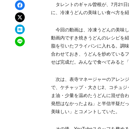
Facebookでシェア
タレントのギャル曽根が、7月21日に
に、冷凍うどんの美味しい食べ方を
xでポスト
はてなブックマーク
今回の動画は、冷凍うどんの美味し
動画内ですき焼きうどんのレシピを紹
LINEで送る
脂を引いたフライパンに入れる。調味
合わせておき、うどんを炒めているフ
せば完成だ。みんなで食べてみると
次は、表寺マネージャーのアレンジ
で、ケチャップ・大さじ2、コチュジ
ま油・少量を温めたうどんに混ぜ合
発想はなかったよね」と半信半疑だ
美味しい」とコメントしていた。
その後、YouTubeスタッフを務