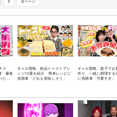
current)
2
次ページ
ナス
ギャル曽根、絶品トーストアレ
ギャル曽根、親子でお
響 爆食
ンジ10選を紹介 簡単レシピに
作り 一緒に調理する
べた
視聴者「どれも美味しそう」
に視聴者「可愛すぎ」