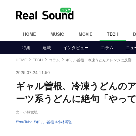
HOME
MUSIC
MOVIE
TECH
特集
連載
インタビュー
コラム
ニュ
HOME
TECH
コラム
ギャル曽根、冷凍うどんアレンジに反響
2025.07.24 11:50
ギャル曽根、冷凍うどんの
ーツ系うどんに絶句「やっ
文＝小林嵩弘
YouTube
ギャル曽根
小林嵩弘