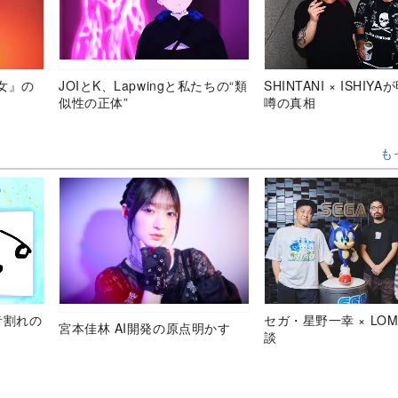
女』の
JOIとK、Lapwingと私たちの“類
SHINTANI × ISHIY
似性の正体”
噂の真相
も
音割れの
セガ・星野一幸 × LOM
宮本佳林 AI開発の原点明かす
談