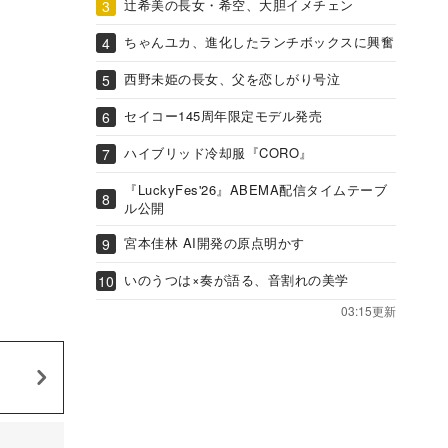
辻希美の長女・希空、大胆イメチェン
ちゃんユカ、進化したランチボックスに興奮
西野未姫の長女、父を恋しがり号泣
セイコー145周年限定モデル発売
ハイブリッド冷却服『CORO』
『LuckyFes'26』ABEMA配信タイムテーブ
ル公開
宮本佳林 AI開発の原点明かす
いのうつは×奏が語る、音割れの美学
03:15更新