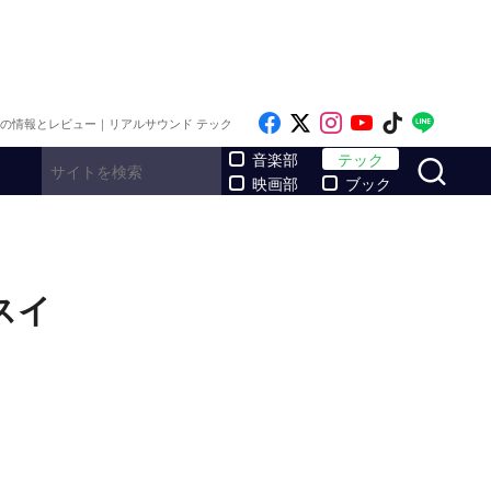
Like on Facebook
Follow on x
Follow on Inst
Follow on Y
Follow on
Follo
メの情報とレビュー｜リアルサウンド テック
サ
音楽部
テック
映画部
ブック
スイ