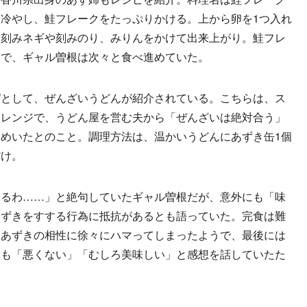
冷やし、鮭フレークをたっぷりかける。上から卵を1つ入れ
、刻みネギや刻みのり、みりんをかけて出来上がり。鮭フレ
うで、ギャル曽根は次々と食べ進めていた。
として、ぜんざいうどんが紹介されている。こちらは、ス
アレンジで、うどん屋を営む夫から「ぜんざいは絶対合う」
めいたとのこと。調理方法は、温かいうどんにあずき缶1個
だけ。
るわ……」と絶句していたギャル曽根だが、意外にも「味
あずきをすする行為に抵抗があるとも語っていた。完食は難
とあずきの相性に徐々にハマってしまったようで、最後には
ちも「悪くない」「むしろ美味しい」と感想を話していたた