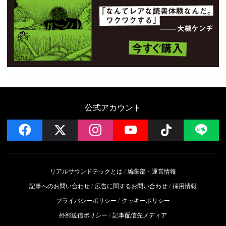
公式アカウント
facebook
x
instagram
YouTube
Follow on 
LI
リアルサウンドテックとは
編集部・運営情報
記事へのお問い合わせ
広告に関するお問い合わせ
採用情報
プライバシーポリシー
クッキーポリシー
外部送信ポリシー
記事配信先メディア