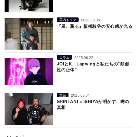
2026.08.05
国内ドラマ
『風、薫る』板橋駿谷の安心感が光る
2025.06.22
コラム
JOIとK、Lapwingと私たちの“類似
性の正体”
2025.08.01
文芸
SHINTANI × ISHIYAが明かす、噂の
真相