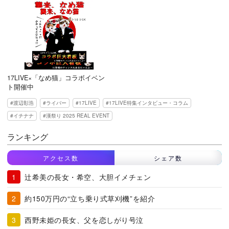
17LIVE×「なめ猫」コラボイベン
ト開催中
渡辺彰浩
ライバー
17LIVE
17LIVE特集インタビュー・コラム
イチナナ
漢祭り 2025 REAL EVENT
ランキング
アクセス数
シェア数
辻希美の長女・希空、大胆イメチェン
約150万円の“立ち乗り式草刈機”を紹介
西野未姫の長女、父を恋しがり号泣