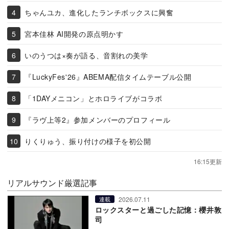
ちゃんユカ、進化したランチボックスに興奮
宮本佳林 AI開発の原点明かす
いのうつは×奏が語る、音割れの美学
『LuckyFes'26』ABEMA配信タイムテーブル公開
「1DAYメニコン」とホロライブがコラボ
『ラヴ上等2』参加メンバーのプロフィール
りくりゅう、振り付けの様子を初公開
16:15更新
リアルサウンド厳選記事
2026.07.11
連載
ロックスターと過ごした記憶：櫻井敦
司