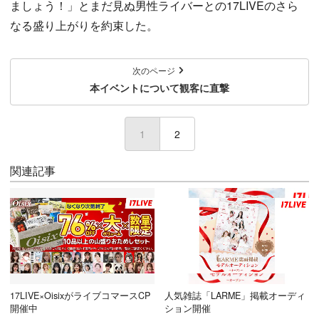
ましょう！」とまだ見ぬ男性ライバーとの17LIVEのさら
なる盛り上がりを約束した。
次のページ
本イベントについて観客に直撃
1
(current)
2
関連記事
17LIVE×OisixがライブコマースCP
人気雑誌「LARME」掲載オーディ
開催中
ション開催