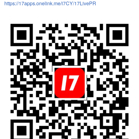
https://17apps.onelink.me/i7CY/17LivePR