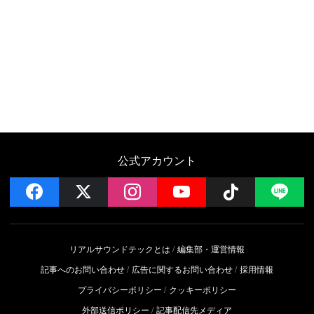
公式アカウント
facebook
x
instagram
YouTube
Follow on 
LI
リアルサウンドテックとは
編集部・運営情報
記事へのお問い合わせ
広告に関するお問い合わせ
採用情報
プライバシーポリシー
クッキーポリシー
外部送信ポリシー
記事配信先メディア