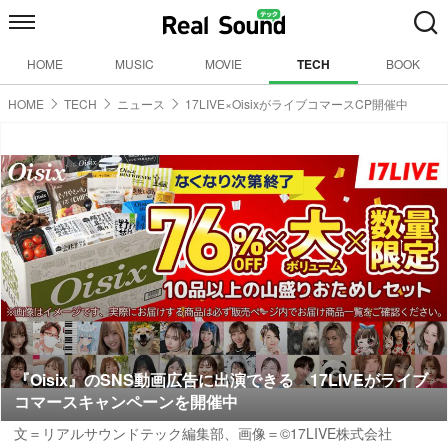
HOME
MUSIC
MOVIE
TECH
BOOK
HOME
TECH
ニュース
17LIVE×OisixがライブコマースCP開催中
『Oisix』のSNS動画広告に出演できる 17LIVEがライブ
コマースキャンペーンを開催中
文＝リアルサウンドテック編集部、画像＝©17LIVE株式会社