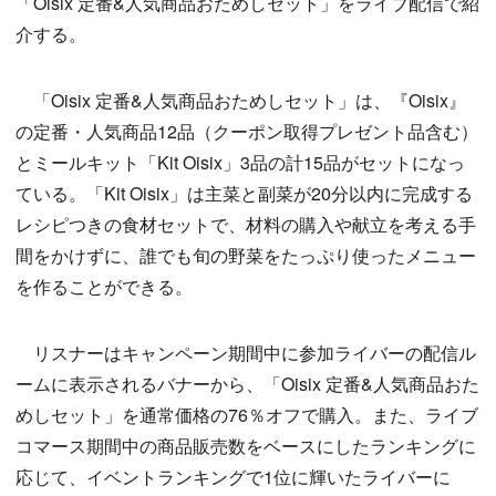
「Oisix 定番&人気商品おためしセット」をライブ配信で紹
介する。
「Oisix 定番&人気商品おためしセット」は、『Oisix』
の定番・人気商品12品（クーポン取得プレゼント品含む）
とミールキット「Kit Oisix」3品の計15品がセットになっ
ている。「Kit Oisix」は主菜と副菜が20分以内に完成する
レシピつきの食材セットで、材料の購入や献立を考える手
間をかけずに、誰でも旬の野菜をたっぷり使ったメニュー
を作ることができる。
リスナーはキャンペーン期間中に参加ライバーの配信ル
ームに表示されるバナーから、「Oisix 定番&人気商品おた
めしセット」を通常価格の76％オフで購入。また、ライブ
コマース期間中の商品販売数をベースにしたランキングに
応じて、イベントランキングで1位に輝いたライバーに