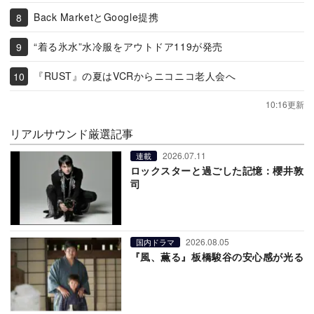
Back MarketとGoogle提携
“着る氷水”水冷服をアウトドア119が発売
『RUST』の夏はVCRからニコニコ老人会へ
10:16更新
リアルサウンド厳選記事
2026.07.11
連載
ロックスターと過ごした記憶：櫻井敦
司
2026.08.05
国内ドラマ
『風、薫る』板橋駿谷の安心感が光る