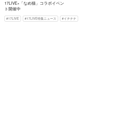
17LIVE×「なめ猫」コラボイベン
ト開催中
17LIVE
17LIVE特集ニュース
イチナナ