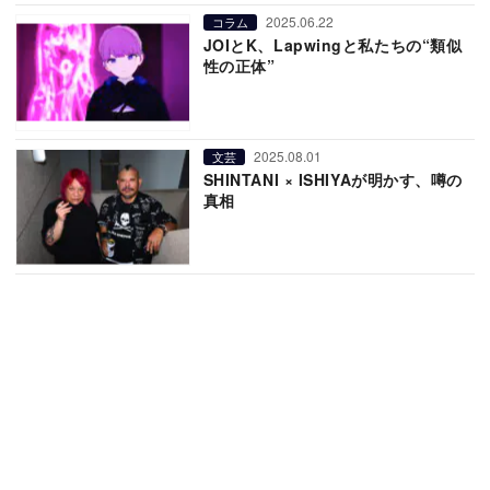
2025.06.22
コラム
JOIとK、Lapwingと私たちの“類似
性の正体”
2025.08.01
文芸
SHINTANI × ISHIYAが明かす、噂の
真相