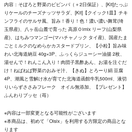
内容：そぼろと野菜のビビンバ（＋2日保証）、[Kit]たっぷ
りケールのチーズナッツサラダ、[Kit]【クイック1皿】チキ
ンフライのサルサ風、旨み！香り！色！濃い濃い舞茸(埼
玉県産)、八ヶ岳山麓で育った 高原Ｏimix リーフ(山梨県
産)、はちみつマンゴー(マハチャノック タイ産)、国産たま
ごとミルクのなめらかカスタードプリン、【小粒】旨み味
わい北海道納豆 40g×3P、ふっくらジューシー油揚 2枚、
湯せんで！れんこん入り！肉団子黒酢あん、お湯を注ぐだ
け！ねばねば野菜のおみそ汁、【きぬ】とろーり絹 豆腐
4P、潮風と雪解け水が育てた北海道函館牛乳500ml、液切
りいらずささみフレーク オイル無添加、【プレゼント】
ふんわりブッセ（苺）
※内容は一部変更となる可能性がございます
※本商品は、初めて「Oisix」を利用する方限定の商品とな
ります