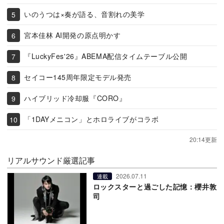
いのうつは×奏が語る、音割れの美学
宮本佳林 AI開発の原点明かす
『LuckyFes'26』ABEMA配信タイムテーブル公開
セイコー145周年限定モデル発売
ハイブリッド冷却服『CORO』
「1DAYメニコン」とホロライブがコラボ
20:14更新
リアルサウンド厳選記事
2026.07.11
連載
ロックスターと過ごした記憶：櫻井敦
司