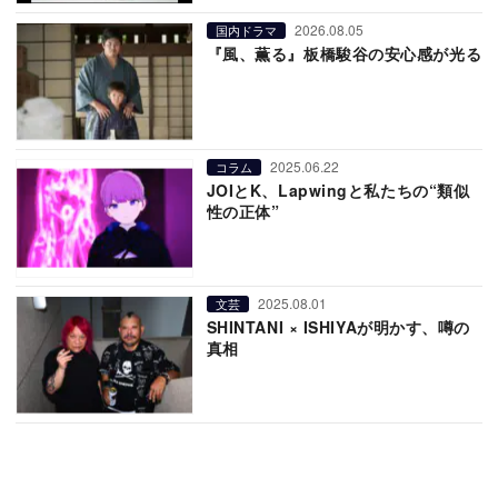
2026.08.05
国内ドラマ
『風、薫る』板橋駿谷の安心感が光る
2025.06.22
コラム
JOIとK、Lapwingと私たちの“類似
性の正体”
2025.08.01
文芸
SHINTANI × ISHIYAが明かす、噂の
真相