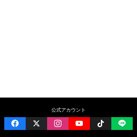
公式アカウント
facebook
x
instagram
YouTube
Follow on 
LI