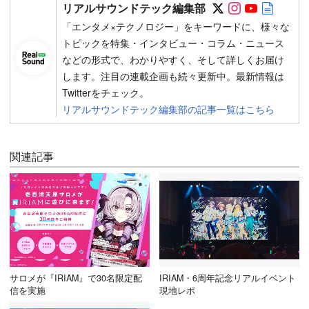
Follow on SN
Follow on 
Follow 
Autho
リアルサウンドテック編集部
「エンタメ×テクノロジー」をキーワードに、様々な
トピックを特集・インタビュー・コラム・ニュース
などの形式で、わかりやすく、そして詳しくお届け
します。注目の連載企画も続々更新中。最新情報は
Twitterをチェック。
リアルサウンドテック編集部の記事一覧はこちら
関連記事
サロメが『IRIAM』で30名限定配
IRIAM・6周年記念リアルイベント
信を実施
現地レポ