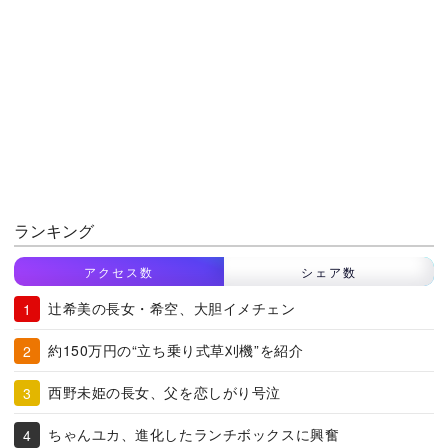
ランキング
アクセス数
シェア数
辻希美の長女・希空、大胆イメチェン
約150万円の“立ち乗り式草刈機”を紹介
西野未姫の長女、父を恋しがり号泣
ちゃんユカ、進化したランチボックスに興奮