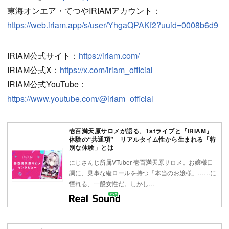
東海オンエア・てつやIRIAMアカウント：
https://web.iriam.app/s/user/YhgaQPAKf2?uuid=0008b6d9
IRIAM公式サイト：
https://iriam.com/
IRIAM公式X：
https://x.com/iriam_official
IRIAM公式YouTube：
https://www.youtube.com/@iriam_official
壱百満天原サロメが語る、1stライブと『IRIAM』
体験の“共通項” リアルタイム性から生まれる「特
別な体験」とは
にじさんじ所属VTuber 壱百満天原サロメ。お嬢様口
調に、見事な縦ロールを持つ「本当のお嬢様」……に
憧れる、一般女性だ。しかし…