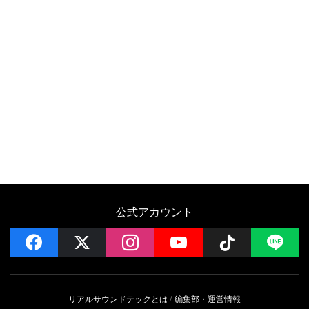
公式アカウント
facebook
x
instagram
YouTube
Follow on 
LI
リアルサウンドテックとは
編集部・運営情報