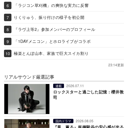
「ラジコン草刈機」の爽快な実力に反響
りくりゅう、振り付けの様子を初公開
『ラヴ上等2』参加メンバーのプロフィール
「1DAYメニコン」とホロライブがコラボ
極楽とんぼ山本、家族で巨大スイカ割り
23:14更新
リアルサウンド厳選記事
2026.07.11
連載
ロックスターと過ごした記憶：櫻井敦
司
2026.08.05
国内ドラマ
『風、薫る』板橋駿谷の安心感が光る