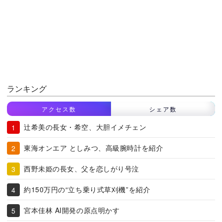
ランキング
アクセス数
シェア数
辻希美の長女・希空、大胆イメチェン
東海オンエア としみつ、高級腕時計を紹介
西野未姫の長女、父を恋しがり号泣
約150万円の“立ち乗り式草刈機”を紹介
宮本佳林 AI開発の原点明かす