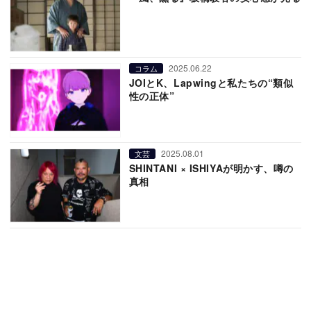
2025.06.22
コラム
JOIとK、Lapwingと私たちの“類似
性の正体”
2025.08.01
文芸
SHINTANI × ISHIYAが明かす、噂の
真相