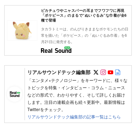
ピカチュウやニャスパーの耳までフワフワに再現
「ポケピース」のまるで“ぬいぐるみ”な巾着が全6
種で登場
タカラトミーは、のんびりきままなポケモンたちの日
常を描いた「ポケピース」の「ぬいぐるみ巾着」を6
月21日に発売する。
Follow on SN
Follow on 
Follow 
Autho
リアルサウンドテック編集部
「エンタメ×テクノロジー」をキーワードに、様々な
トピックを特集・インタビュー・コラム・ニュース
などの形式で、わかりやすく、そして詳しくお届け
します。注目の連載企画も続々更新中。最新情報は
Twitterをチェック。
リアルサウンドテック編集部の記事一覧はこちら