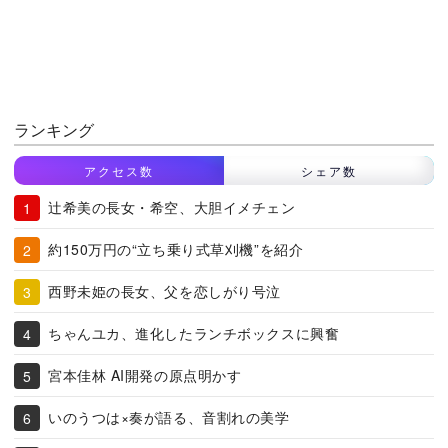
ランキング
アクセス数
シェア数
辻希美の長女・希空、大胆イメチェン
約150万円の“立ち乗り式草刈機”を紹介
西野未姫の長女、父を恋しがり号泣
ちゃんユカ、進化したランチボックスに興奮
宮本佳林 AI開発の原点明かす
いのうつは×奏が語る、音割れの美学