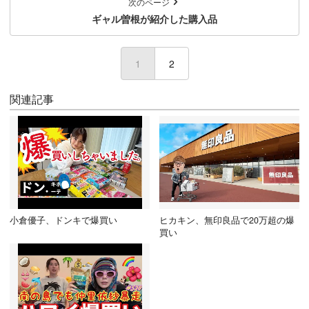
次のページ
ギャル曽根が紹介した購入品
1
(current)
2
関連記事
小倉優子、ドンキで爆買い
ヒカキン、無印良品で20万超の爆
買い