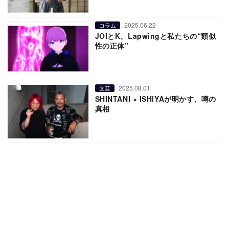
2025.06.22
コラム
JOIとK、Lapwingと私たちの“類似
性の正体”
2025.08.01
文芸
SHINTANI × ISHIYAが明かす、噂の
真相