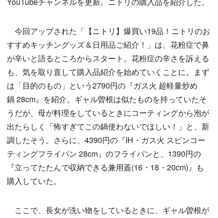
YouTubeチャンネルを更新。ニトリの購入品を紹介した。
今回アップされた「【ニトリ】爆買い19品！ニトリのお
すすめキッチングッズ＆日用品ご紹介！」は、花粉症で鼻
が辛いと語るところからスタート。花粉症の辛さを訴える
も、気を取り直して購入品紹介を始めていくことに。まず
は「目的のもの」という2790円の『ガス火 超軽量炒め
鍋 28cm』を紹介。ギャル曽根は似たものを持っていたそ
うだが、母が料理をしているときにコーティングから泡が
出たらしく「怖すぎてこの鍋使わないでほしい！」と、新
調したそう。さらに、4390円の『IH・ガス火 スピンコー
ティングフライパン 28cm』のフライパンと、1390円の
『立ってたたんで収納できる兼用蓋(16・18・20cm)』も
購入していた。
ここで、長女が洗い物をしているときに、ギャル曽根が