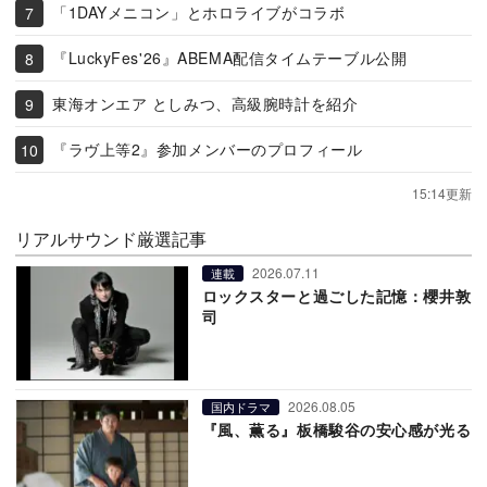
「1DAYメニコン」とホロライブがコラボ
『LuckyFes'26』ABEMA配信タイムテーブル公開
東海オンエア としみつ、高級腕時計を紹介
『ラヴ上等2』参加メンバーのプロフィール
15:14更新
リアルサウンド厳選記事
2026.07.11
連載
ロックスターと過ごした記憶：櫻井敦
司
2026.08.05
国内ドラマ
『風、薫る』板橋駿谷の安心感が光る