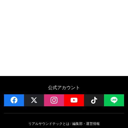
公式アカウント
facebook
x
instagram
YouTube
Follow on 
LI
リアルサウンドテックとは
編集部・運営情報