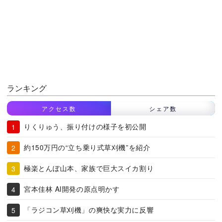
ランキング
アクセス数
シェア数
りくりゅう、振り付けの様子を初公開
約150万円の“立ち乗り式草刈機”を紹介
極楽とんぼ山本、家族で巨大スイカ割り
宮本佳林 AI開発の原点明かす
「ラジコン草刈機」の爽快な実力に反響