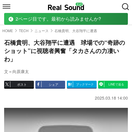
2ページ目です。最初から読みませんか?
HOME
MUSIC
MOVIE
TECH
BOOK
HOME
TECH
ニュース
石橋貴明、大谷翔平に遭遇
石橋貴明、大谷翔平に遭遇 球場での“奇跡の
ショット”に視聴者興奮「タカさんの力凄い
わ」
文＝向原康太
ポスト
シェア
ブックマーク
LINEで送る
2025.03.18 14:00