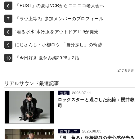
『RUST』の夏はVCRからニコニコ老人会へ
『ラヴ上等2』参加メンバーのプロフィール
“着る氷水”水冷服をアウトドア119が発売
にじさんじ・小柳ロウ 「自分探し」の軌跡
『今日好き 夏休み編2026』2話
21:16更新
リアルサウンド厳選記事
2026.07.11
連載
ロックスターと過ごした記憶：櫻井敦
司
2026.08.05
国内ドラマ
『風、薫る』板橋駿谷の安心感が光る