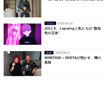
2025.06.22
コラム
JOIとK、Lapwingと私たちの“類似
性の正体”
2025.08.01
文芸
SHINTANI × ISHIYAが明かす、噂の
真相