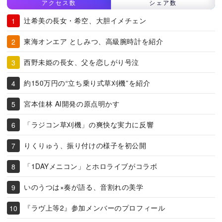
アクセス数
シェア数
辻希美の長女・希空、大胆イメチェン
東海オンエア としみつ、高級腕時計を紹介
西野未姫の長女、父を恋しがり号泣
約150万円の“立ち乗り式草刈機”を紹介
宮本佳林 AI開発の原点明かす
「ラジコン草刈機」の爽快な実力に反響
りくりゅう、振り付けの様子を初公開
「1DAYメニコン」とホロライブがコラボ
いのうつは×奏が語る、音割れの美学
『ラヴ上等2』参加メンバーのプロフィール