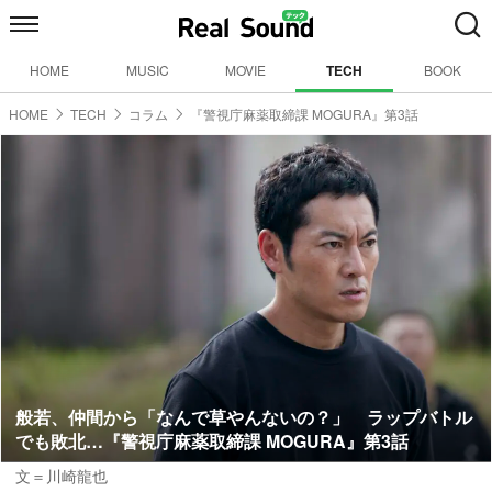
HOME
MUSIC
MOVIE
TECH
BOOK
HOME
TECH
コラム
『警視庁麻薬取締課 MOGURA』第3話
般若、仲間から「なんで草やんないの？」 ラップバトル
でも敗北…『警視庁麻薬取締課 MOGURA』第3話
文＝川崎龍也