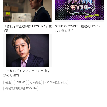
『警視庁麻薬取締課 MOGURA』第
STUDIO COAST「最後のMCバト
1話
ル」何を描く
二宮和也『インフォーマ』出演を
決めた理由
般若
ABEMA
川崎龍也
ABEMA特集コラム
警視庁麻薬取締課 MOGURA