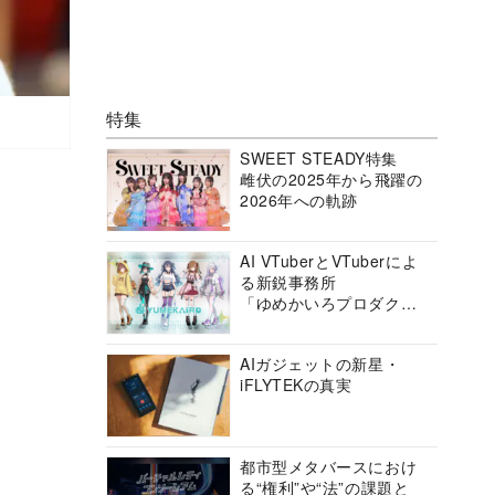
特集
SWEET STEADY特集
雌伏の2025年から飛躍の
2026年への軌跡
AI VTuberとVTuberによ
る新鋭事務所
「ゆめかいろプロダクシ
ョン」の挑戦に迫る
AIガジェットの新星・
iFLYTEKの真実
都市型メタバースにおけ
る“権利”や“法”の課題と