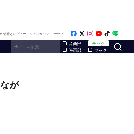
Like on Facebook
Follow on x
Follow on Inst
Follow on Y
Follow on
Follo
メの情報とレビュー｜リアルサウンド テック
サ
音楽部
テック
映画部
ブック
さなが