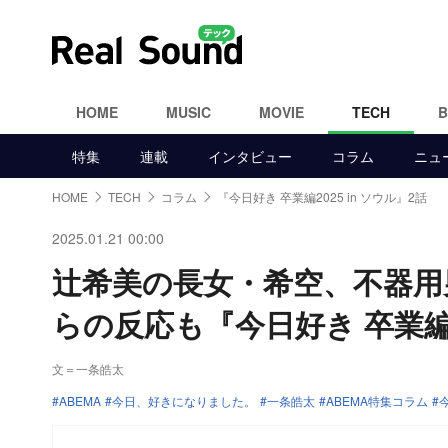
HOME
MUSIC
MOVIE
TECH
特集
連載
インタビュー
コラム
ニュ
HOME
TECH
コラム
『今日好き 卒業編2025 in ソウル』2話
2025.01.21 00:00
辻希美の長女・希空、不器用
らの反応も『今日好き 卒業編2
文＝一条皓太
ABEMA
今日、好きになりました。
一条皓太
ABEMA特集コラム