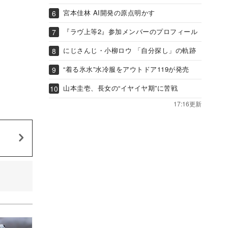
宮本佳林 AI開発の原点明かす
『ラヴ上等2』参加メンバーのプロフィール
にじさんじ・小柳ロウ 「自分探し」の軌跡
“着る氷水”水冷服をアウトドア119が発売
山本圭壱、長女の“イヤイヤ期”に苦戦
17:16更新