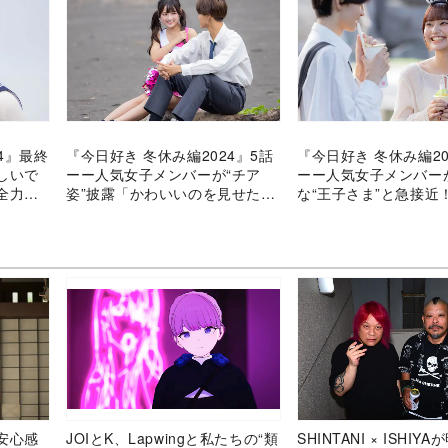
4』最終
『今日好き 冬休み編2024』5話
『今日好き 冬休み編20
しいで
ーー人気女子メンバーが“チア
ーー人気女子メンバー
全力の
姿”披露「かわいいのを見せたく
な“王子さま”と急接近
て…」
安心感
JOIとK、Lapwingと私たちの“類
SHINTANI × ISHIY