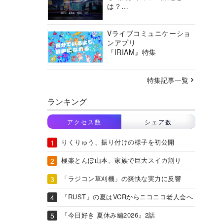
は？
バーチャルシティコンソ
ーシアムの挑戦に迫る
Vライブコミュニケーショ
ンアプリ
『IRIAM』特集
特集記事一覧
ランキング
アクセス数
シェア数
りくりゅう、振り付けの様子を初公開
極楽とんぼ山本、家族で巨大スイカ割り
「ラジコン草刈機」の爽快な実力に反響
『RUST』の夏はVCRからニコニコ老人会へ
『今日好き 夏休み編2026』2話