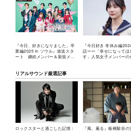
『今日、好きになりました。卒
『今日好き 冬休み編202
業編2025 in ソウル』放送スタ
話ーー「幸せになってほ
ート 継続メンバー＆新規メン
す」人気女子メンバーの
バーのプロフィールを紹介
恋に終止符
リアルサウンド厳選記事
ロックスターと過ごした記憶：
『風、薫る』板橋駿谷の