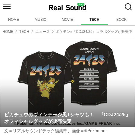
HOME
MUSIC
MOVIE
TECH
BOOK
HOME
TECH
ニュース
ポケモン×『CDJ24/25』コラボグッズが販売中
ピカチュウのヴィンテージ風Tシャツも！ 『CDJ24/25』
オフィシャルグッズが販売決定
文＝リアルサウンドテック編集部、画像＝©Pokémon.