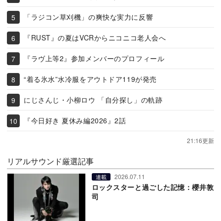
「ラジコン草刈機」の爽快な実力に反響
『RUST』の夏はVCRからニコニコ老人会へ
『ラヴ上等2』参加メンバーのプロフィール
“着る氷水”水冷服をアウトドア119が発売
にじさんじ・小柳ロウ 「自分探し」の軌跡
『今日好き 夏休み編2026』2話
21:16更新
リアルサウンド厳選記事
2026.07.11
連載
ロックスターと過ごした記憶：櫻井敦
司