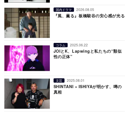
2026.08.05
国内ドラマ
『風、薫る』板橋駿谷の安心感が光る
2025.06.22
コラム
JOIとK、Lapwingと私たちの“類似
性の正体”
2025.08.01
文芸
SHINTANI × ISHIYAが明かす、噂の
真相