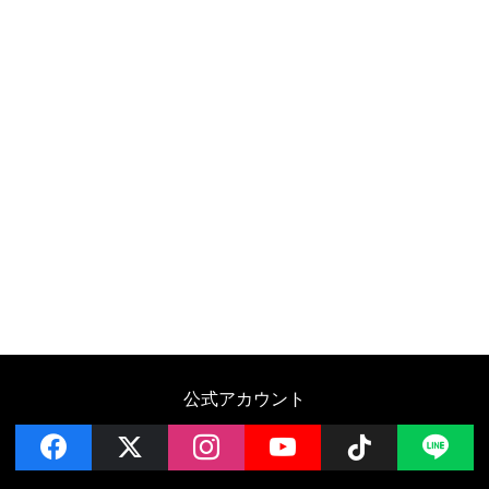
公式アカウント
facebook
x
instagram
YouTube
Follow on 
LI