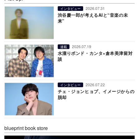
2026.07.31
インタビュー
渋谷慶一郎が考えるAIと“音楽の未
来”
2026.07.19
連載
水溜りボンド・カンタ×倉本美津留対
談
2026.07.22
インタビュー
チェ・ジョンヒョプ、イメージからの
脱却
blueprint book store