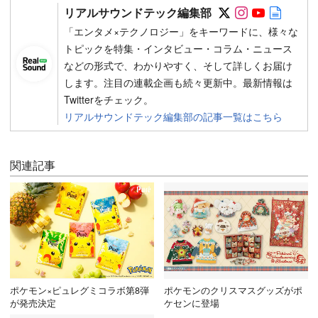
Follow on SN
Follow on 
Follow 
Autho
リアルサウンドテック編集部
「エンタメ×テクノロジー」をキーワードに、様々な
トピックを特集・インタビュー・コラム・ニュース
などの形式で、わかりやすく、そして詳しくお届け
します。注目の連載企画も続々更新中。最新情報は
Twitterをチェック。
リアルサウンドテック編集部の記事一覧はこちら
関連記事
ポケモン×ピュレグミコラボ第8弾
ポケモンのクリスマスグッズがポ
が発売決定
ケセンに登場