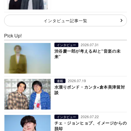
インタビュー記事一覧
Pick Up!
2026.07.31
インタビュー
渋谷慶一郎が考えるAIと“音楽の未
来”
2026.07.19
連載
水溜りボンド・カンタ×倉本美津留対
談
2026.07.22
インタビュー
チェ・ジョンヒョプ、イメージからの
脱却