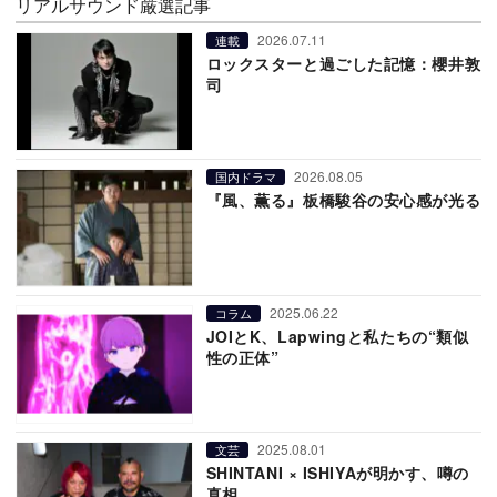
リアルサウンド厳選記事
2026.07.11
連載
ロックスターと過ごした記憶：櫻井敦
司
2026.08.05
国内ドラマ
『風、薫る』板橋駿谷の安心感が光る
2025.06.22
コラム
JOIとK、Lapwingと私たちの“類似
性の正体”
2025.08.01
文芸
SHINTANI × ISHIYAが明かす、噂の
真相