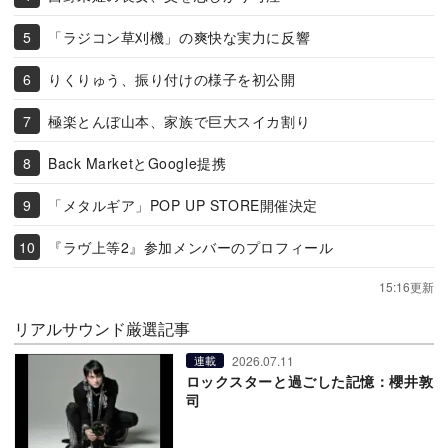
「ラジコン草刈機」の爽快な実力に反響
りくりゅう、振り付けの様子を初公開
極楽とんぼ山本、家族で巨大スイカ割り
Back MarketとGoogle提携
「メタルギア」POP UP STORE開催決定
『ラヴ上等2』参加メンバーのプロフィール
15:16更新
リアルサウンド厳選記事
2026.07.11
連載
ロックスターと過ごした記憶：櫻井敦
司