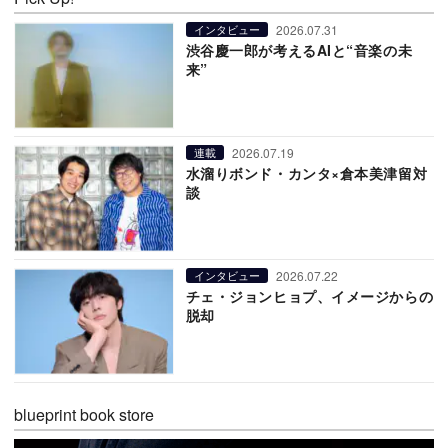
2026.07.31
インタビュー
渋谷慶一郎が考えるAIと“音楽の未
来”
2026.07.19
連載
水溜りボンド・カンタ×倉本美津留対
談
2026.07.22
インタビュー
チェ・ジョンヒョプ、イメージからの
脱却
blueprint book store