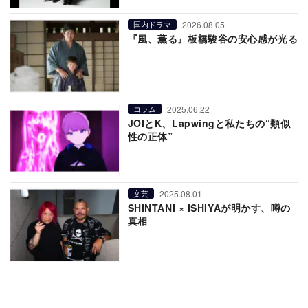
2026.08.05
国内ドラマ
『風、薫る』板橋駿谷の安心感が光る
2025.06.22
コラム
JOIとK、Lapwingと私たちの“類似
性の正体”
2025.08.01
文芸
SHINTANI × ISHIYAが明かす、噂の
真相