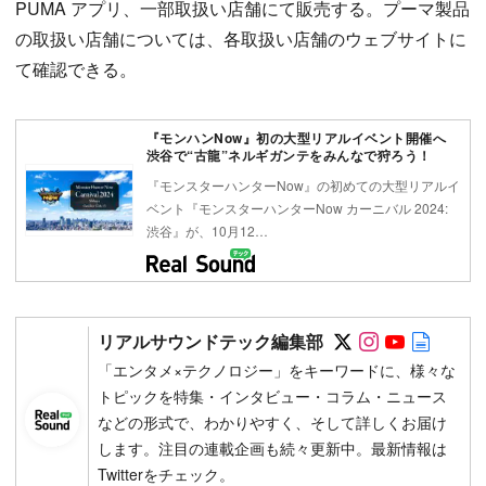
PUMA アプリ、一部取扱い店舗にて販売する。プーマ製品
の取扱い店舗については、各取扱い店舗のウェブサイトに
て確認できる。
『モンハンNow』初の大型リアルイベント開催へ
渋谷で“古龍”ネルギガンテをみんなで狩ろう！
『モンスターハンターNow』の初めての大型リアルイ
ベント『モンスターハンターNow カーニバル 2024:
渋谷』が、10月12…
Follow on SN
Follow on 
Follow 
Autho
リアルサウンドテック編集部
「エンタメ×テクノロジー」をキーワードに、様々な
トピックを特集・インタビュー・コラム・ニュース
などの形式で、わかりやすく、そして詳しくお届け
します。注目の連載企画も続々更新中。最新情報は
Twitterをチェック。