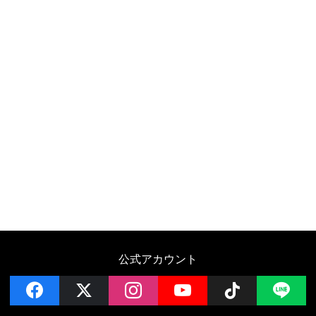
公式アカウント
facebook
x
instagram
YouTube
Follow on 
LI