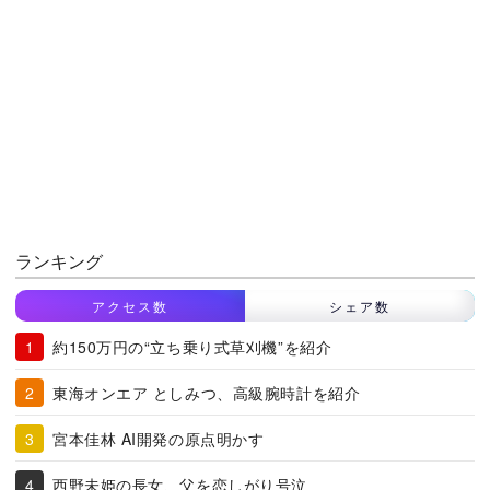
ランキング
アクセス数
シェア数
約150万円の“立ち乗り式草刈機”を紹介
東海オンエア としみつ、高級腕時計を紹介
宮本佳林 AI開発の原点明かす
西野未姫の長女、父を恋しがり号泣