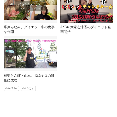
峯岸みなみ、ダイエット中の食事
AKB48大家志津香のダイエット企
を公開
画開始
極楽とんぼ・山本、13.3キロの減
量に成功
YouTube
ゆうこす