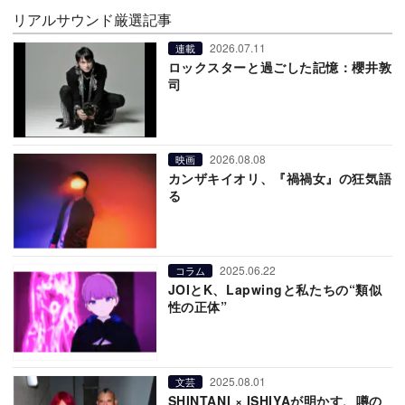
リアルサウンド厳選記事
2026.07.11
連載
ロックスターと過ごした記憶：櫻井敦
司
2026.08.08
映画
カンザキイオリ、『禍禍女』の狂気語
る
2025.06.22
コラム
JOIとK、Lapwingと私たちの“類似
性の正体”
2025.08.01
文芸
SHINTANI × ISHIYAが明かす、噂の