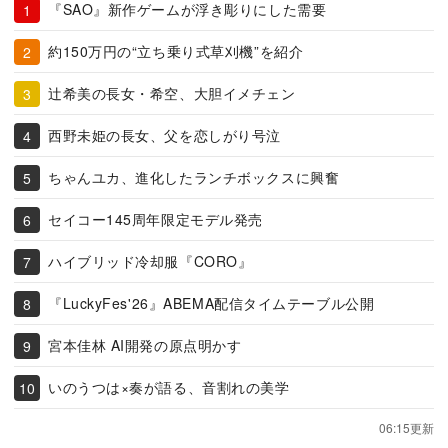
『SAO』新作ゲームが浮き彫りにした需要
約150万円の“立ち乗り式草刈機”を紹介
辻希美の長女・希空、大胆イメチェン
西野未姫の長女、父を恋しがり号泣
ちゃんユカ、進化したランチボックスに興奮
セイコー145周年限定モデル発売
ハイブリッド冷却服『CORO』
『LuckyFes'26』ABEMA配信タイムテーブル公開
宮本佳林 AI開発の原点明かす
いのうつは×奏が語る、音割れの美学
06:15更新