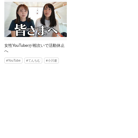
女性YouTuberが相次いで活動休止
へ
YouTube
てんちむ
小川遼