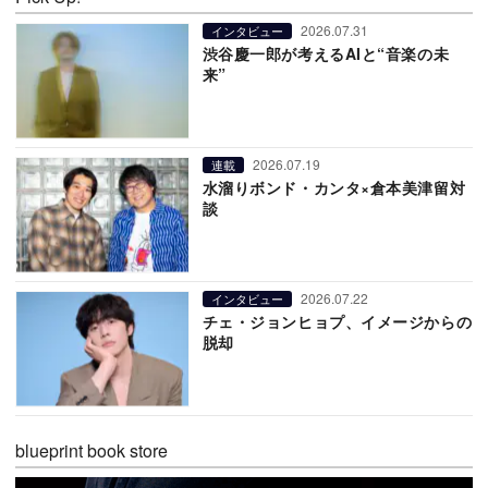
2026.07.31
インタビュー
渋谷慶一郎が考えるAIと“音楽の未
来”
2026.07.19
連載
水溜りボンド・カンタ×倉本美津留対
談
2026.07.22
インタビュー
チェ・ジョンヒョプ、イメージからの
脱却
blueprint book store