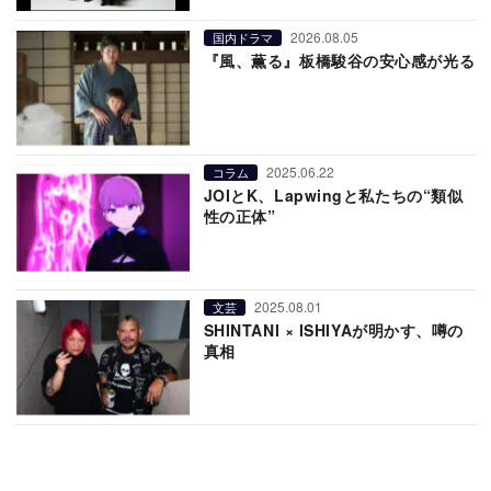
2026.08.05
国内ドラマ
『風、薫る』板橋駿谷の安心感が光る
2025.06.22
コラム
JOIとK、Lapwingと私たちの“類似
性の正体”
2025.08.01
文芸
SHINTANI × ISHIYAが明かす、噂の
真相