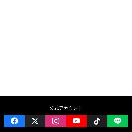
公式アカウント
facebook
x
instagram
YouTube
Follow on 
LI