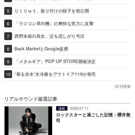
りくりゅう、振り付けの様子を初公開
「ラジコン草刈機」の爽快な実力に反響
西野未姫の長女、父を恋しがり号泣
Back MarketとGoogle提携
「メタルギア」POP UP STORE開催決定
“着る氷水”水冷服をアウトドア119が発売
13:16更新
リアルサウンド厳選記事
2026.07.11
連載
ロックスターと過ごした記憶：櫻井敦
司